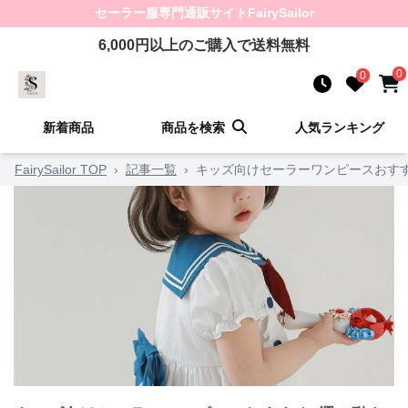
セーラー服
専門通販サイト
FairySailor
6,000
円以上のご購入で送料無料
0
0
新着商品
商品を検索
人気ランキング
FairySailor TOP
›
記事一覧
›
キッズ向けセーラーワンピースおす