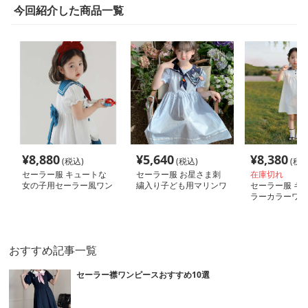
今回紹介した商品一覧
¥
8,880
¥
5,640
¥
8,380
(税込)
(税込)
(税込
セーラー服 キュートな
セーラー服 お星さま刺
在庫切れ
女の子用セーラー風ワン
繍入り子ども用マリンワ
セーラー服 キ
ピース
ンピース
ラーカラーワン
おすすめ記事一覧
セーラー襟ワンピースおすすめ10選