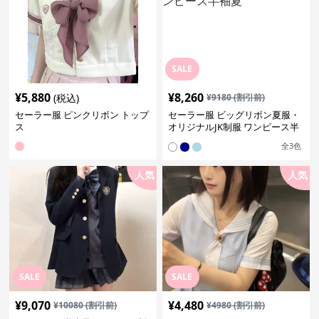
SALE
¥
5,880
¥
8,260
(税込)
¥
9180
(割引前)
セーラー服 ピンクリボン トップ
セーラー服 ビッグリボン夏服・
ス
オリジナルJK制服 ワンピース半
袖夏
全
3
色
人気
人気
SALE
SALE
¥
9,070
¥
4,480
¥
10080
(割引前)
¥
4980
(割引前)