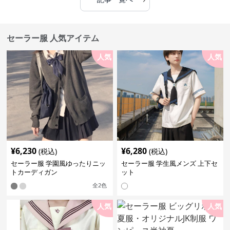
セーラー服 人気アイテム
人気
人気
¥
6,230
¥
6,280
(税込)
(税込)
セーラー服 学園風ゆったりニッ
セーラー服 学生風メンズ 上下セ
トカーディガン
ット
全
2
色
人気
人気