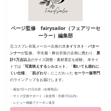
ページ監修 fairysailor（フェアリーセ
ーラー）編集部
元コスプレ衣装メーカー出身の
スタイリスト
・
パター
ンナー
が監修。 学生服・舞台衣装の企画に携わり、
累
計1万点以上
のサイズ調整・素材選定を経験。 本サイ
トでは「
写真映えするシルエット
」「
動いても崩れに
くい仕様
」「
肌ざわり
」にこだわった
セーラー服専門
のラインアップをお届けします。
・最短7日〜21日出荷（在庫商品）
・サイズ交換サポート（未使用・到着7日以内）
・レビュー掲載でクーポン進呈