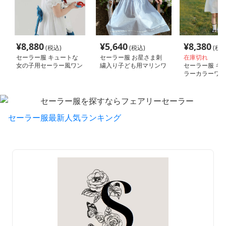
¥
8,880
¥
5,640
¥
8,380
(税込)
(税込)
(税込
セーラー服 キュートな
セーラー服 お星さま刺
在庫切れ
女の子用セーラー風ワン
繍入り子ども用マリンワ
セーラー服 キ
ピース
ンピース
ラーカラーワン
セーラー服最新人気ランキング