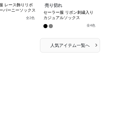
服 レース飾りリボ
売り切れ
ーバーニーソックス
セーラー服 リボン刺繍入り
カジュアルソックス
全
2
色
全
4
色
›
人気アイテム一覧へ