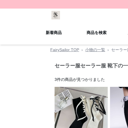
新着商品
商品を検索
FairySailor TOP
›
小物の一覧
›
セーラー
セーラー服セーラー服 靴下の
3
件の商品が見つかりました