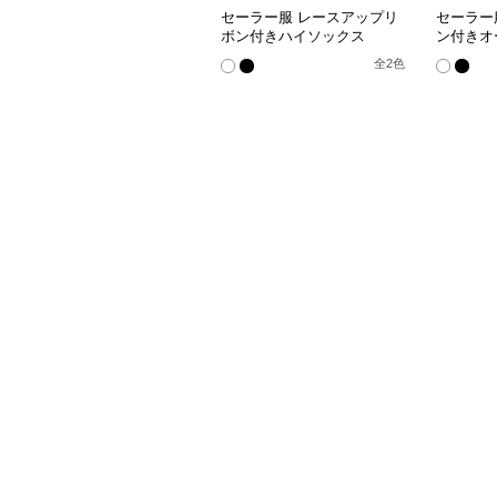
セーラー服 レースアップリ
セーラー
ボン付きハイソックス
ン付きオ
全
2
色