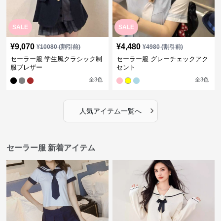
SALE
SALE
¥
9,070
¥
4,480
¥
10080
(割引前)
¥
4980
(割引前)
セーラー服 学生風クラシック制
セーラー服 グレーチェックアク
服ブレザー
セント
全
3
色
全
3
色
›
人気アイテム一覧へ
セーラー服 新着アイテム