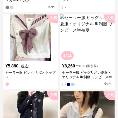
トカーディガン
ット
全
2
色
人気
人気
SALE
¥
5,880
¥
8,260
(税込)
¥
9180
(割引前)
セーラー服 ピンクリボン トップ
セーラー服 ビッグリボン夏服・
ス
オリジナルJK制服 ワンピース半
袖夏
全
3
色
人気
人気