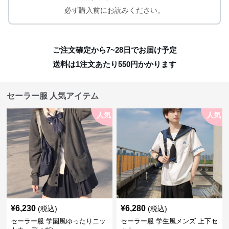
必ず購入前にお読みください。
ご注文確定から7~28日でお届け予定
送料は1注文あたり
550
円かかります
セーラー服 人気アイテム
人気
人気
¥
6,230
¥
6,280
(税込)
(税込)
セーラー服 学園風ゆったりニッ
セーラー服 学生風メンズ 上下セ