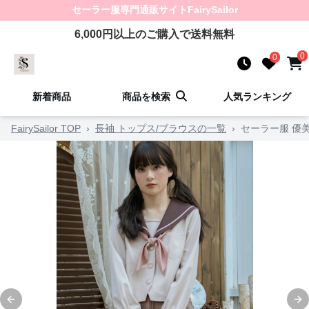
セーラー服
専門通販サイト
FairySailor
6,000
円以上のご購入で送料無料
0
0
新着商品
商品を検索
人気ランキング
FairySailor TOP
›
長袖 トップス/ブラウスの一覧
›
セーラー服 優
Previous slide
Ne