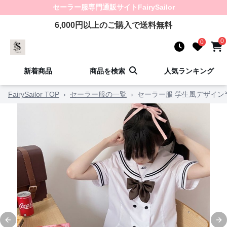
セーラー服
専門通販サイト
FairySailor
6,000
円以上のご購入で送料無料
0
0
新着商品
商品を検索
人気ランキング
FairySailor TOP
›
セーラー服の一覧
›
セーラー服 学生風デザイン
Previous slide
Ne