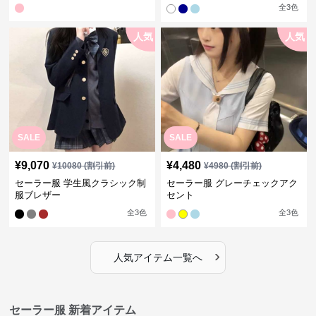
袖夏
全
3
色
人気
人気
SALE
SALE
¥
9,070
¥
4,480
¥
10080
(割引前)
¥
4980
(割引前)
セーラー服 学生風クラシック制
セーラー服 グレーチェックアク
服ブレザー
セント
全
3
色
全
3
色
›
人気アイテム一覧へ
セーラー服 新着アイテム