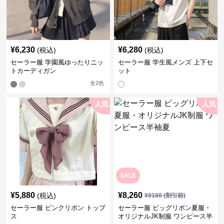
¥
6,230
¥
6,280
(税込)
(税込)
セーラー服 学園風ゆったりニッ
セーラー服 学生風メンズ 上下セ
トカーディガン
ット
全
2
色
人気
人気
SALE
¥
5,880
¥
8,260
(税込)
¥
9180
(割引前)
セーラー服 ピンクリボン トップ
セーラー服 ビッグリボン夏服・
ス
オリジナルJK制服 ワンピース半