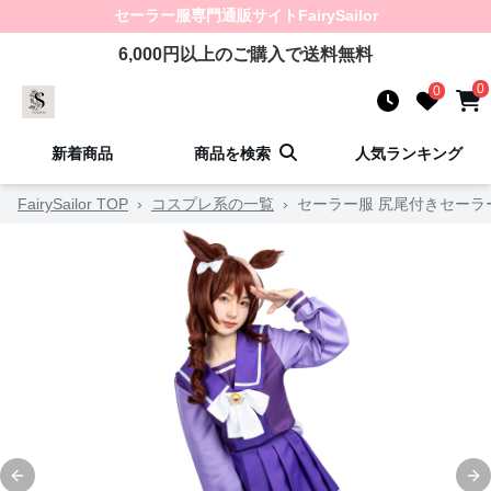
セーラー服
専門通販サイト
FairySailor
6,000
円以上のご購入で送料無料
0
0
新着商品
商品を検索
人気ランキング
FairySailor TOP
›
コスプレ系の一覧
›
セーラー服 尻尾付きセーラ
Previous slide
Ne