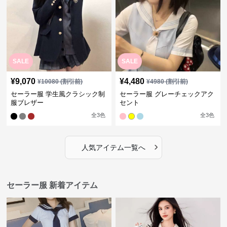
SALE
SALE
¥
9,070
¥
4,480
¥
10080
(割引前)
¥
4980
(割引前)
セーラー服 学生風クラシック制
セーラー服 グレーチェックアク
服ブレザー
セント
全
3
色
全
3
色
›
人気アイテム一覧へ
セーラー服 新着アイテム