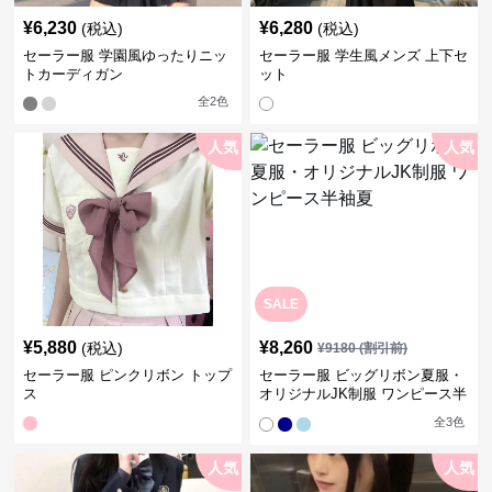
¥
6,230
¥
6,280
(税込)
(税込)
セーラー服 学園風ゆったりニッ
セーラー服 学生風メンズ 上下セ
トカーディガン
ット
全
2
色
人気
人気
SALE
¥
5,880
¥
8,260
(税込)
¥
9180
(割引前)
セーラー服 ピンクリボン トップ
セーラー服 ビッグリボン夏服・
ス
オリジナルJK制服 ワンピース半
袖夏
全
3
色
人気
人気