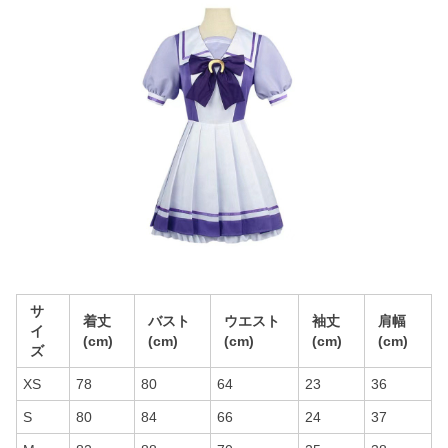
サ
着丈
バスト
ウエスト
袖丈
肩幅
イ
(cm)
(cm)
(cm)
(cm)
(cm)
ズ
XS
78
80
64
23
36
S
80
84
66
24
37