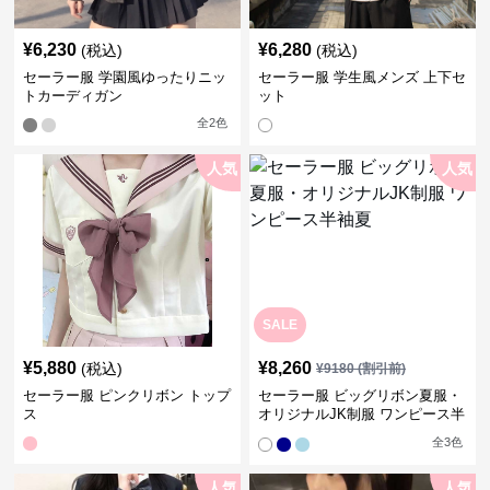
¥
6,230
¥
6,280
(税込)
(税込)
セーラー服 学園風ゆったりニッ
セーラー服 学生風メンズ 上下セ
トカーディガン
ット
全
2
色
人気
人気
SALE
¥
5,880
¥
8,260
(税込)
¥
9180
(割引前)
セーラー服 ピンクリボン トップ
セーラー服 ビッグリボン夏服・
ス
オリジナルJK制服 ワンピース半
袖夏
全
3
色
人気
人気