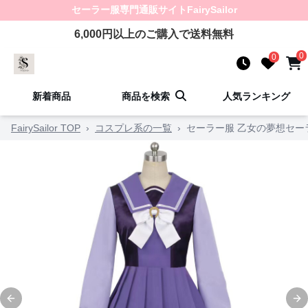
セーラー服
専門通販サイト
FairySailor
6,000
円以上のご購入で送料無料
0
0
新着商品
商品を検索
人気ランキング
FairySailor TOP
›
コスプレ系の一覧
›
セーラー服 乙女の夢想セー
Previous slide
Ne