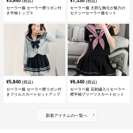
¥
5,840
¥
7,330
(税込)
(税込)
セーラー服 セーラー襟リボン付
セーラー服 大胆な胸元が魅力の
き半袖トップス
セクシーセーラー服セット
¥
5,840
¥
6,440
(税込)
(税込)
セーラー服 セーラー襟リボン付
セーラー服 花刺繍入りセーラー
きフリルスカートセットアップ
襟半袖プリーツスカートセット
›
新着アイテムの一覧へ