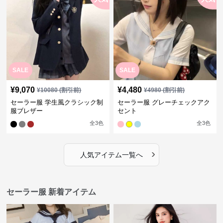
SALE
SALE
¥
9,070
¥
4,480
¥
10080
(割引前)
¥
4980
(割引前)
セーラー服 学生風クラシック制
セーラー服 グレーチェックアク
服ブレザー
セント
全
3
色
全
3
色
›
人気アイテム一覧へ
セーラー服 新着アイテム