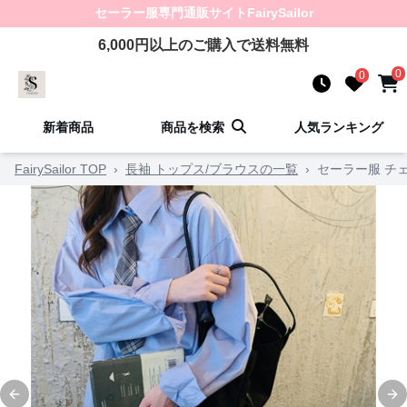
セーラー服
専門通販サイト
FairySailor
6,000
円以上のご購入で送料無料
0
0
新着商品
商品を検索
人気ランキング
FairySailor TOP
›
長袖 トップス/ブラウスの一覧
›
セーラー服 チ
Previous slide
Ne