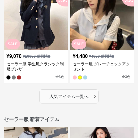
人気
人気
SALE
SALE
¥
9,070
¥
4,480
¥
10080
(割引前)
¥
4980
(割引前)
セーラー服 学生風クラシック制
セーラー服 グレーチェックアク
服ブレザー
セント
全
3
色
全
3
色
›
人気アイテム一覧へ
セーラー服 新着アイテム