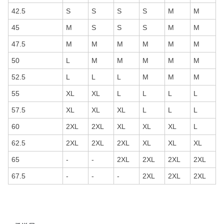
42.5
S
S
S
S
M
M
45
M
S
S
S
M
M
47.5
M
M
M
M
M
M
50
L
M
M
M
M
M
52.5
L
L
L
M
M
M
55
XL
XL
L
L
L
L
57.5
XL
XL
XL
L
L
L
60
2XL
2XL
XL
XL
XL
L
62.5
2XL
2XL
2XL
XL
XL
XL
65
-
-
2XL
2XL
2XL
2XL
67.5
-
-
-
2XL
2XL
2XL