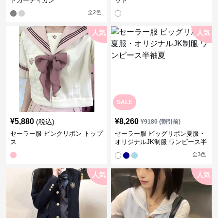
トカーディガン
ット
全
2
色
人気
人気
SALE
¥
5,880
¥
8,260
(税込)
¥
9180
(割引前)
セーラー服 ピンクリボン トップ
セーラー服 ビッグリボン夏服・
ス
オリジナルJK制服 ワンピース半
袖夏
全
3
色
人気
人気