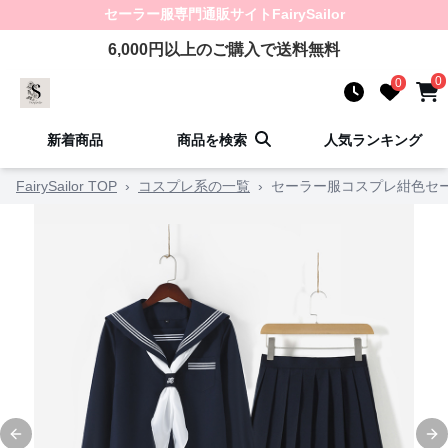
セーラー服
専門通販サイト
FairySailor
6,000
円以上のご購入で送料無料
0
0
新着商品
商品を検索
人気ランキング
FairySailor TOP
›
コスプレ系の一覧
›
セーラー服コスプレ紺色セー
Previous slide
Ne