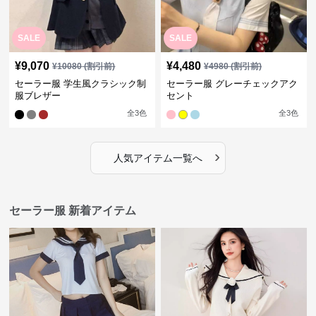
SALE
SALE
¥
9,070
¥
4,480
¥
10080
(割引前)
¥
4980
(割引前)
セーラー服 学生風クラシック制
セーラー服 グレーチェックアク
服ブレザー
セント
全
3
色
全
3
色
›
人気アイテム一覧へ
セーラー服 新着アイテム