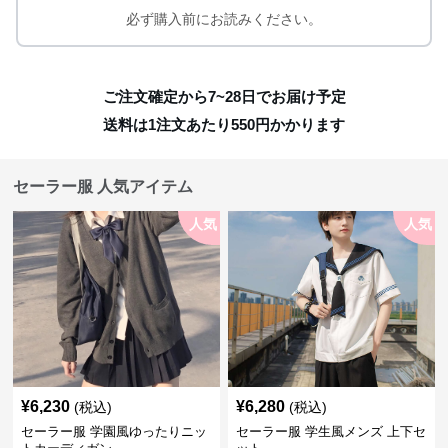
必ず購入前にお読みください。
ご注文確定から7~28日でお届け予定
送料は1注文あたり
550
円かかります
セーラー服 人気アイテム
人気
人気
¥
6,230
¥
6,280
(税込)
(税込)
セーラー服 学園風ゆったりニッ
セーラー服 学生風メンズ 上下セ