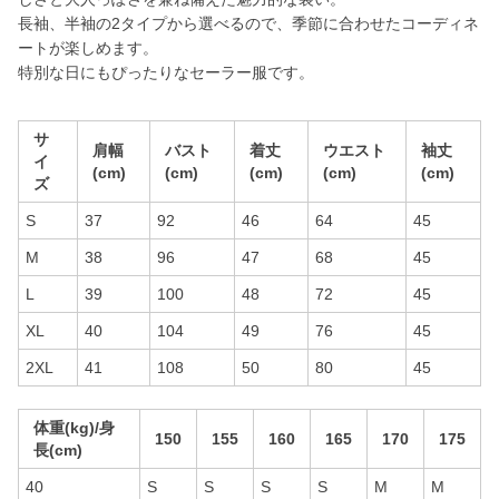
長袖、半袖の2タイプから選べるので、季節に合わせたコーディネ
ートが楽しめます。
特別な日にもぴったりなセーラー服です。
サ
肩幅
バスト
着丈
ウエスト
袖丈
イ
(cm)
(cm)
(cm)
(cm)
(cm)
ズ
S
37
92
46
64
45
M
38
96
47
68
45
L
39
100
48
72
45
XL
40
104
49
76
45
2XL
41
108
50
80
45
体重(kg)/身
150
155
160
165
170
175
長(cm)
40
S
S
S
S
M
M