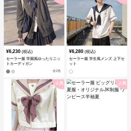
¥
6,230
¥
6,280
(税込)
(税込)
セーラー服 学園風ゆったりニッ
セーラー服 学生風メンズ 上下セ
トカーディガン
ット
全
2
色
人気
人気