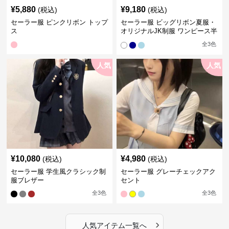
¥
5,880
¥
9,180
(税込)
(税込)
セーラー服 ピンクリボン トップ
セーラー服 ビッグリボン夏服・
ス
オリジナルJK制服 ワンピース半
袖夏
全
3
色
人気
人気
¥
10,080
¥
4,980
(税込)
(税込)
セーラー服 学生風クラシック制
セーラー服 グレーチェックアク
服ブレザー
セント
全
3
色
全
3
色
›
人気アイテム一覧へ