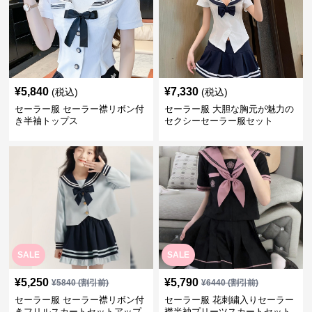
¥
5,840
¥
7,330
(税込)
(税込)
セーラー服 セーラー襟リボン付
セーラー服 大胆な胸元が魅力の
き半袖トップス
セクシーセーラー服セット
SALE
SALE
¥
5,250
¥
5,790
¥
5840
(割引前)
¥
6440
(割引前)
セーラー服 セーラー襟リボン付
セーラー服 花刺繍入りセーラー
きフリルスカートセットアップ
襟半袖プリーツスカートセット