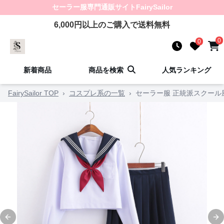
セーラー服
専門通販サイト
FairySailor
6,000
円以上のご購入で送料無料
0
0
新着商品
商品を検索
人気ランキング
FairySailor TOP
›
コスプレ系の一覧
›
セーラー服 正統派スクール
Previous slide
Ne