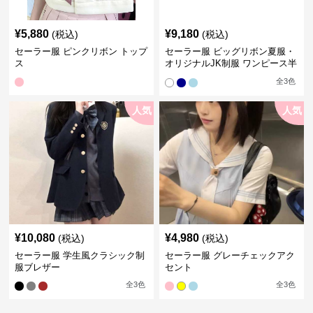
¥
5,880
¥
9,180
(税込)
(税込)
セーラー服 ピンクリボン トップ
セーラー服 ビッグリボン夏服・
ス
オリジナルJK制服 ワンピース半
袖夏
全
3
色
人気
人気
¥
10,080
¥
4,980
(税込)
(税込)
セーラー服 学生風クラシック制
セーラー服 グレーチェックアク
服ブレザー
セント
全
3
色
全
3
色