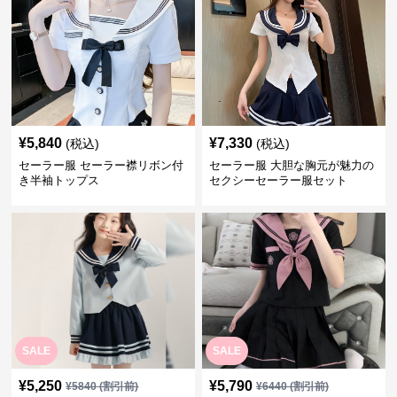
¥
5,840
¥
7,330
(税込)
(税込)
セーラー服 セーラー襟リボン付
セーラー服 大胆な胸元が魅力の
き半袖トップス
セクシーセーラー服セット
SALE
SALE
¥
5,250
¥
5,790
¥
5840
(割引前)
¥
6440
(割引前)