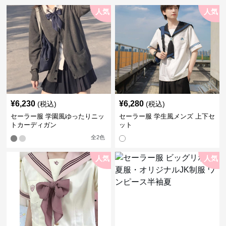
人気
人気
¥
6,230
¥
6,280
(税込)
(税込)
セーラー服 学園風ゆったりニッ
セーラー服 学生風メンズ 上下セ
トカーディガン
ット
全
2
色
人気
人気