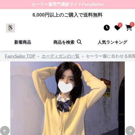
セーラー服
専門通販サイト
FairySailor
6,000
円以上のご購入で送料無料
0
0
新着商品
商品を検索
人気ランキング
FairySailor TOP
›
カーディガンの一覧
›
セーラー服に合わせる前
Previous slide
Ne