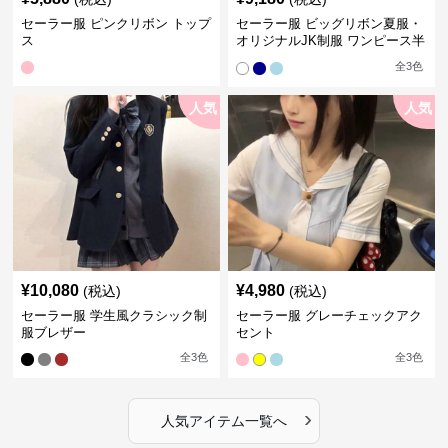
セーラー服 ピンクリボン トップ
セーラー服 ビッグリボン夏服・
ス
オリジナルJK制服 ワンピース半
袖夏
全
3
色
人気
人気
¥
10,080
¥
4,980
(税込)
(税込)
セーラー服 学生風クラシック制
セーラー服 グレーチェックアク
服ブレザー
セント
全
3
色
全
3
色
›
人気アイテム一覧へ