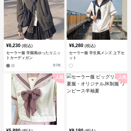
¥
6,230
¥
6,280
(税込)
(税込)
セーラー服 学園風ゆったりニッ
セーラー服 学生風メンズ 上下セ
トカーディガン
ット
全
2
色
人気
人気
¥
5,880
¥
9,180
(税込)
(税込)