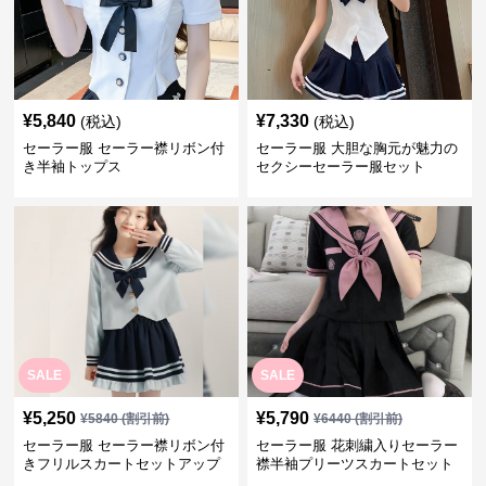
¥
5,840
¥
7,330
(税込)
(税込)
セーラー服 セーラー襟リボン付
セーラー服 大胆な胸元が魅力の
き半袖トップス
セクシーセーラー服セット
SALE
SALE
¥
5,250
¥
5,790
¥
5840
(割引前)
¥
6440
(割引前)
セーラー服 セーラー襟リボン付
セーラー服 花刺繍入りセーラー
きフリルスカートセットアップ
襟半袖プリーツスカートセット