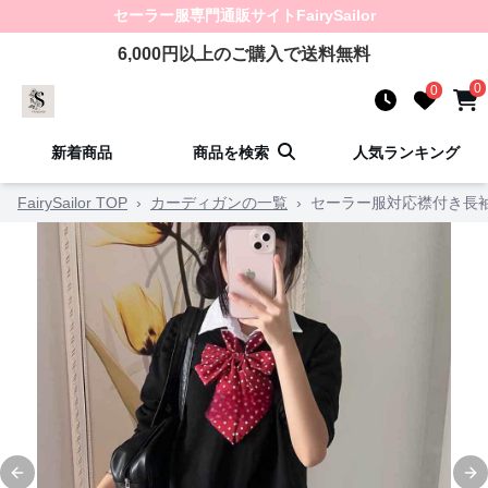
セーラー服
専門通販サイト
FairySailor
6,000
円以上のご購入で送料無料
0
0
新着商品
商品を検索
人気ランキング
FairySailor TOP
›
カーディガンの一覧
›
セーラー服対応襟付き長
Previous slide
Ne