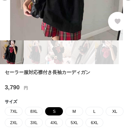
セーラー服対応襟付き長袖カーディガン
3,790
円
サイズ
7XL
8XL
S
M
L
XL
2XL
3XL
4XL
5XL
6XL