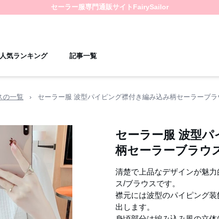
セーラー服
専門通販サイト
FairySailor
人気ランキング
記事一覧
スの一覧
›
セーラー服 波型パイピング襟付き編み込み柄セーラーブラ
セーラー服 波型
柄セーラーブラウ
清楚で上品なデザインが魅力
ス/ブラウスです。
襟元には波型のパイピング装
出します。
身頃部分は編み込み風の立体