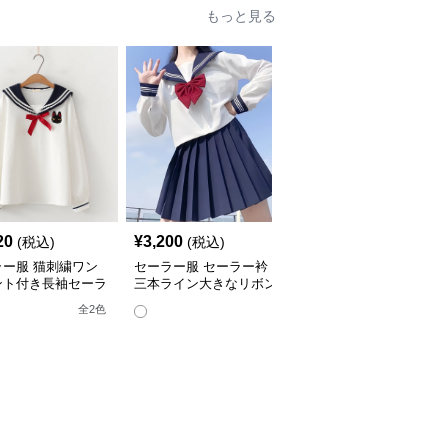
もっと見る
20
¥
3,200
¥
3,680
(税込)
(税込)
(税込)
ラー服 猫刺繍ワン
セーラー服 セーラー衿
セーラー服 セーラー襟
ント付き長袖セーラ
三本ライン大きなリボン
ラインデザイン長袖ブラ
ラウス
付き長袖ブラウス
ウス
全
2
色