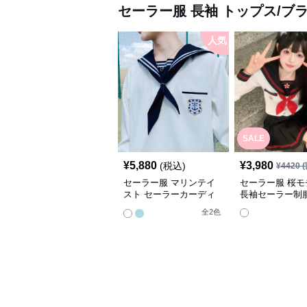
セーラー服
長袖 トップス/ブ
人気
SALE
¥
5,880
¥
3,980
(税込)
¥
4420
(
セーラー服 マリンテイ
セーラー服 桜モ
スト セーラーカーディ
長袖セーラー制
ガン
全
2
色