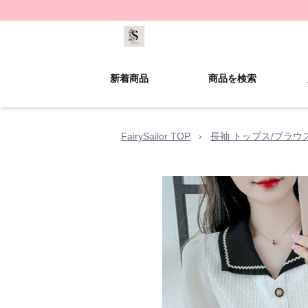
新着商品
商品を検索
FairySailor TOP
›
長袖 トップス/ブラウ