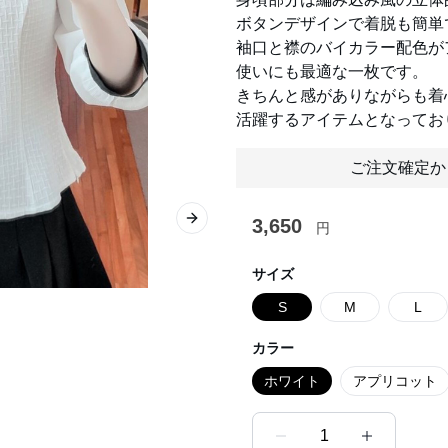
ボタンデザインで着脱も簡単
袖口と襟のバイカラー配色が
使いにも最適な一枚です。
きちんと感がありながらも着
活躍するアイテムとなってお
ご注文確定か
3,650
Next slide
円
サイズ
S
M
L
カラー
ホワイト
アプリコット
1