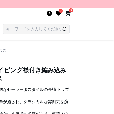
0
0
ウス
パイピング襟付き編み込み
ス
的なセーラー服スタイルの長袖 トップ
飾が施され、クラシカルな雰囲気を演
的な生地感で高級感があり、前開きの