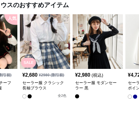
ラウス
のおすすめアイテム
人気
SALE
¥
2,680
¥
2,980
¥
4,7
(税込)
割引前)
¥
2980
(割引前)
チーフ
セーラー服 クラシック
セーラー服 モダンセー
セー
服
長袖ブラウス
ラー 黒
ポイ
ーブ
全
2
色