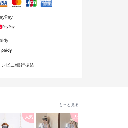
ayPay
aidy
コンビニ/銀行振込
もっと見る
人気
人気
人