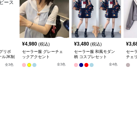
¥
4,980
¥
3,480
¥
3,6
(税込)
(税込)
グリボ
セーラー服 グレーチェ
セーラー服 和風モダン
セー
ルJK制
ックアクセント
柄 コスプレセット
チェ
袖夏
全
3
色
全
4
色
全
3
色