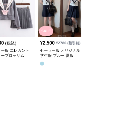
SALE
80
¥
2,500
¥
3,780
(税込)
(税込)
¥
2780
(割引前)
ラー服 エレガント
セーラー服 オリジナル
セーラー服 定番シンプ
リーブロッサム
学生服 ブルー 夏服
ルデザイン 長袖