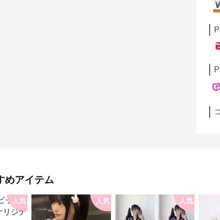
P
P
すめアイテム
人気
人気
人気