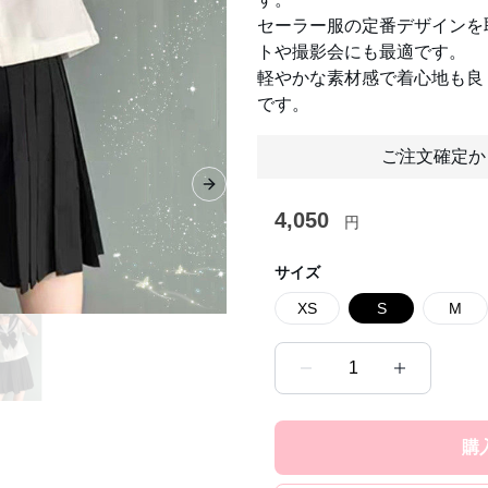
セーラー服の定番デザインを
トや撮影会にも最適です。
軽やかな素材感で着心地も良
です。
ご注文確定か
Next slide
4,050
円
サイズ
XS
S
M
1
購