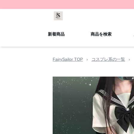
新着商品
商品を検索
FairySailor TOP
›
コスプレ系の一覧
›