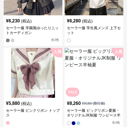
¥
6,230
¥
6,280
(税込)
(税込)
セーラー服 学園風ゆったりニッ
セーラー服 学生風メンズ 上下セ
トカーディガン
ット
全
2
色
人気
人気
SALE
¥
5,880
¥
8,260
(税込)
¥
9180
(割引前)
セーラー服 ピンクリボン トップ
セーラー服 ビッグリボン夏服・
ス
オリジナルJK制服 ワンピース半
袖夏
全
3
色