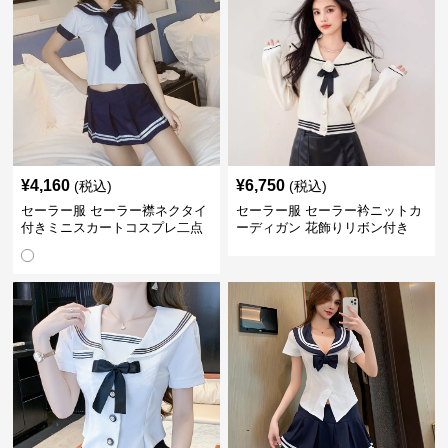
¥
4,160
¥
6,750
(税込)
(税込)
セーラー服 セーラー襟ネクタイ
セーラー服 セーラー衿ニットカ
付きミニスカートコスプレ二点
ーディガン 花飾りリボン付き
セット