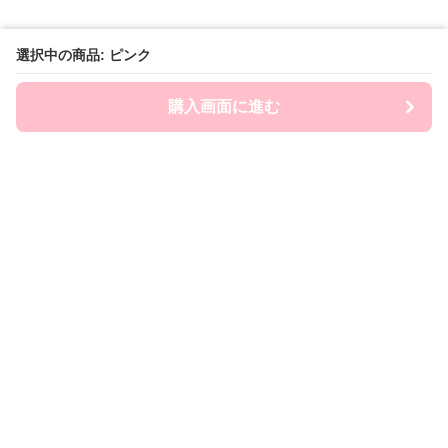
選択中の商品: ピンク
購入画面に進む
FairySailor
について
会社概要