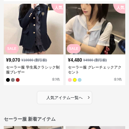
人気
人気
SALE
SALE
¥
9,070
¥
4,480
¥
10080
(割引前)
¥
4980
(割引前)
セーラー服 学生風クラシック制
セーラー服 グレーチェックアク
服ブレザー
セント
全
3
色
全
3
色
›
人気アイテム一覧へ
セーラー服 新着アイテム