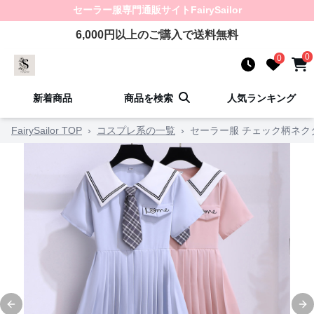
セーラー服
専門通販サイト
FairySailor
6,000
円以上のご購入で送料無料
0
0
新着商品
商品を検索
人気ランキング
FairySailor TOP
›
コスプレ系の一覧
›
セーラー服 チェック柄ネ
Previous slide
Ne