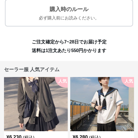
購入時のルール
必ず購入前にお読みください。
ご注文確定から7~28日でお届け予定
送料は1注文あたり
550
円かかります
セーラー服 人気アイテム
人気
人気
¥
6,230
¥
6,280
(税込)
(税込)