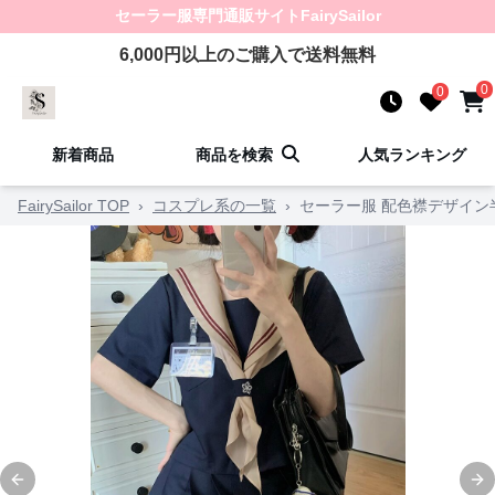
セーラー服
専門通販サイト
FairySailor
6,000
円以上のご購入で送料無料
0
0
新着商品
商品を検索
人気ランキング
FairySailor TOP
›
コスプレ系の一覧
›
セーラー服 配色襟デザイン
Previous slide
Ne