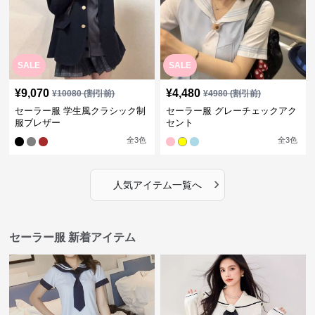
SALE
SALE
¥
9,070
¥
4,480
¥
10080
(割引前)
¥
4980
(割引前)
セーラー服 学生風クラシック制
セーラー服 グレーチェックアク
服ブレザー
セント
全
3
色
全
3
色
›
人気アイテム一覧へ
セーラー服 新着アイテム