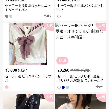
セーラー服 学園風ゆったりニッ
セーラー服 学生風メンズ 上下セ
トカーディガン
ット
全
2
色
人気
人気
SALE
¥
5,880
¥
8,260
(税込)
¥
9180
(割引前)
セーラー服 ピンクリボン トップ
セーラー服 ビッグリボン夏服・
ス
オリジナルJK制服 ワンピース半
袖夏
全
3
色
人気
人気