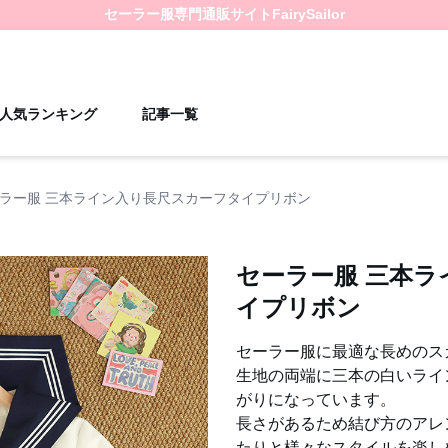
セーラー服
専門通販サイト
FairySailor
人気ランキング
記事一覧
ラー服 三本ライン入り長尺スカーフタイプリボン
セーラー服 三本
イプリボン
セーラー服に最適な長めのス
生地の両端に三本の白いライ
がりになっています。
長さがあるため結び方のアレ
たりと様々なスタイルを楽し