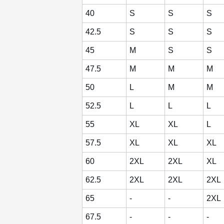
40
S
S
S
42.5
S
S
S
45
M
S
S
47.5
M
M
M
50
L
M
M
52.5
L
L
L
55
XL
XL
L
57.5
XL
XL
XL
60
2XL
2XL
XL
62.5
2XL
2XL
2XL
65
-
-
2XL
67.5
-
-
-