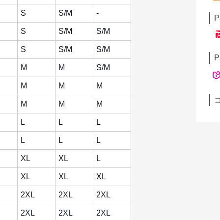
S
S/M
-
P
S
S/M
S/M
S
S/M
S/M
P
M
M
S/M
M
M
M
M
M
M
L
L
L
L
L
L
XL
XL
L
XL
XL
XL
2XL
2XL
2XL
2XL
2XL
2XL