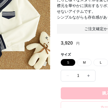
襟元を華やかに演出するリボ
せないアイテムです。
シンプルながらも存在感があ
ご注文確定か
Next slide
3,920
円
サイズ
S
M
L
1
購
カー