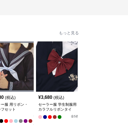
もっと見る
SALE
80
¥
3,680
¥
2,320
(税込)
(税込)
¥
2580
(割引前)
ラー服 用リボン・
セーラー服 学生制服用
セーラー服 大きめリボ
ーフセット
カラフルリボンタイ
ンタイ 多彩なカラーバ
リエーション
全
全
5
色
全
5
色
12
色