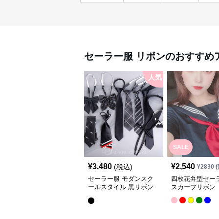
セーラー服
リボン
のおすすめ
人気
SALE
¥
3,480
¥
2,540
(税込)
¥
2830
(
セーラー服 モダンスク
四枚花弁型セー
ールスタイル 黒リボン
スカーフリボン
タイコレクション