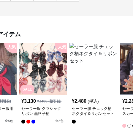
アイテム
人気
人気
SALE
¥
3,130
¥
2,480
¥
2,2
(税込)
割引前)
¥
3480
(割引前)
ラー服用
セーラー服 クラシック
セーラー服 チェック柄
セー
リボン 黒格子柄
ネクタイ＆リボンセット
スカ
全
5
色
全
3
色