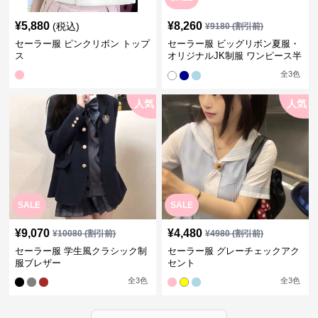
¥
5,880
¥
8,260
(税込)
¥
9180
(割引前)
セーラー服 ピンクリボン トップ
セーラー服 ビッグリボン夏服・
ス
オリジナルJK制服 ワンピース半
袖夏
全
3
色
人気
人気
SALE
SALE
¥
9,070
¥
4,480
¥
10080
(割引前)
¥
4980
(割引前)
セーラー服 学生風クラシック制
セーラー服 グレーチェックアク
服ブレザー
セント
全
3
色
全
3
色