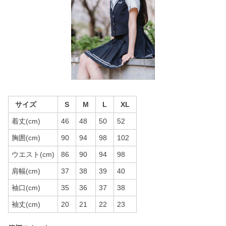
サイズ
S
M
L
XL
着丈(cm)
46
48
50
52
胸囲(cm)
90
94
98
102
ウエスト(cm)
86
90
94
98
肩幅(cm)
37
38
39
40
袖口(cm)
35
36
37
38
袖丈(cm)
20
21
22
23