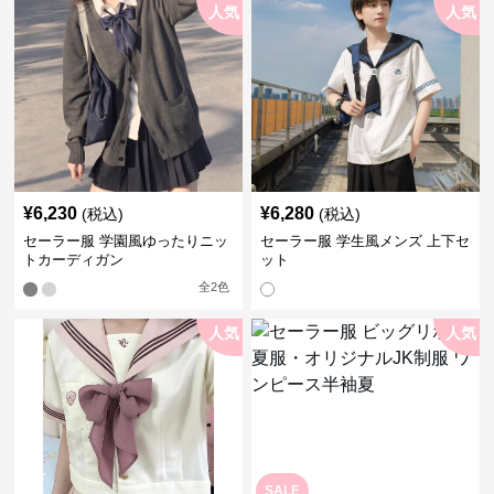
人気
人気
¥
6,230
¥
6,280
(税込)
(税込)
セーラー服 学園風ゆったりニッ
セーラー服 学生風メンズ 上下セ
トカーディガン
ット
全
2
色
人気
人気
SALE