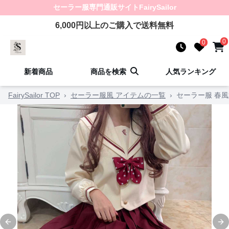
セーラー服
専門通販サイト
FairySailor
6,000
円以上のご購入で送料無料
0
0
新着商品
商品を検索
人気ランキング
FairySailor TOP
›
セーラー服風 アイテムの一覧
›
セーラー服 春
Previous slide
Ne