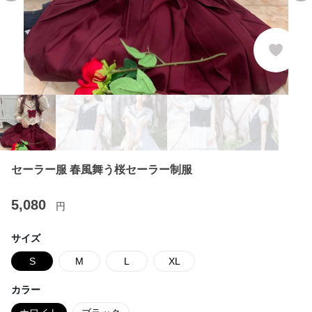
セーラー服 春風舞う桜セーラー制服
5,080
円
サイズ
S
M
L
XL
カラー