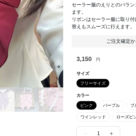
セーラー服のえりとのバラン
ます。
リボンはセーラー服に取り付
替えもスムーズに行えます。
ご注文確定か
3,150
円
Next slide
サイズ
フリーサイズ
カラー
ピンク
パープル
ブ
ワインレッド
ローズピ
1