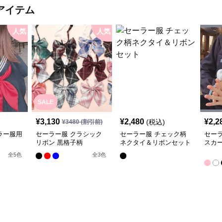
アイテム
人気
人気
SALE
¥
3,130
¥
2,480
¥
2,2
(税込)
¥
3480
(割引前)
ラー服用
セーラー服 クラシック
セーラー服 チェック柄
セー
リボン 黒格子柄
ネクタイ＆リボンセット
スカ
全
5
色
全
3
色