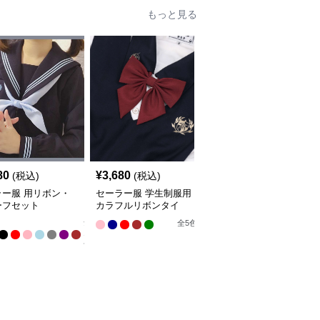
もっと見る
80
¥
3,680
¥
2,580
(税込)
(税込)
(税込)
ラー服 用リボン・
セーラー服 学生制服用
セーラー服 大きめリボ
ーフセット
カラフルリボンタイ
ンタイ 多彩なカラーバ
リエーション
全
全
5
色
全
5
色
12
色