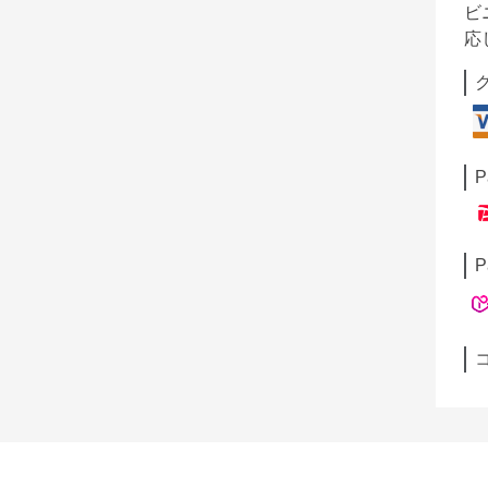
ビ
応
P
P