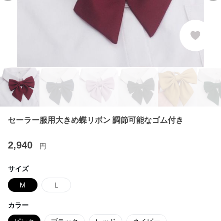
セーラー服用大きめ蝶リボン 調節可能なゴム付き
2,940
円
サイズ
M
L
カラー