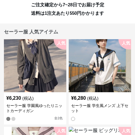
ご注文確定から7~28日でお届け予定
送料は1注文あたり
550
円かかります
セーラー服 人気アイテム
人気
人気
¥
6,230
¥
6,280
(税込)
(税込)
セーラー服 学園風ゆったりニッ
セーラー服 学生風メンズ 上下セ
トカーディガン
ット
全
2
色
人気
人気