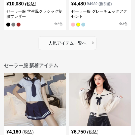
¥
10,080
¥
4,480
(税込)
¥
4980
(割引前)
セーラー服 学生風クラシック制
セーラー服 グレーチェックアク
服ブレザー
セント
全
3
色
全
3
色
›
人気アイテム一覧へ
セーラー服 新着アイテム
¥
4,160
¥
6,750
(税込)
(税込)