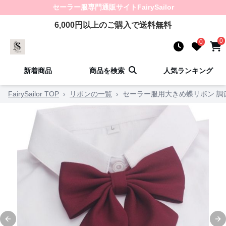
セーラー服
専門通販サイト
FairySailor
6,000
円以上のご購入で送料無料
0
0
新着商品
商品を検索
人気ランキング
FairySailor TOP
›
リボンの一覧
›
セーラー服用大きめ蝶リボン 調
Previous slide
Ne