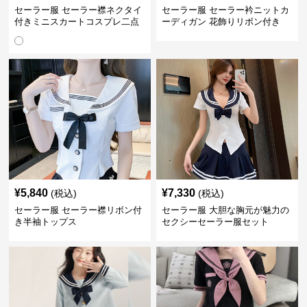
セーラー服 セーラー襟ネクタイ
セーラー服 セーラー衿ニットカ
付きミニスカートコスプレ二点
ーディガン 花飾りリボン付き
セット
¥
5,840
¥
7,330
(税込)
(税込)
セーラー服 セーラー襟リボン付
セーラー服 大胆な胸元が魅力の
き半袖トップス
セクシーセーラー服セット