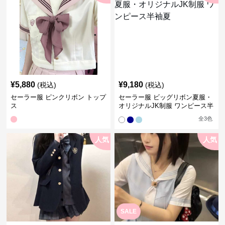
¥
5,880
¥
9,180
(税込)
(税込)
セーラー服 ピンクリボン トップ
セーラー服 ビッグリボン夏服・
ス
オリジナルJK制服 ワンピース半
袖夏
全
3
色
人気
人気
SALE