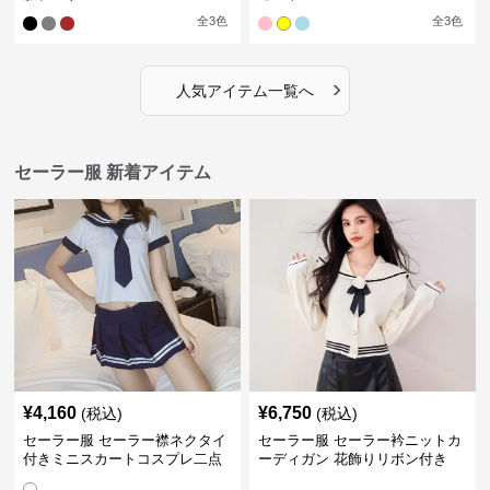
全
3
色
全
3
色
›
人気アイテム一覧へ
セーラー服 新着アイテム
¥
4,160
¥
6,750
(税込)
(税込)
セーラー服 セーラー襟ネクタイ
セーラー服 セーラー衿ニットカ
付きミニスカートコスプレ二点
ーディガン 花飾りリボン付き
セット