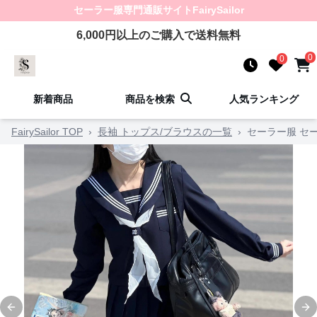
セーラー服
専門通販サイト
FairySailor
6,000
円以上のご購入で送料無料
0
0
新着商品
商品を検索
人気ランキング
FairySailor TOP
›
長袖 トップス/ブラウスの一覧
›
セーラー服 セ
Previous slide
Ne