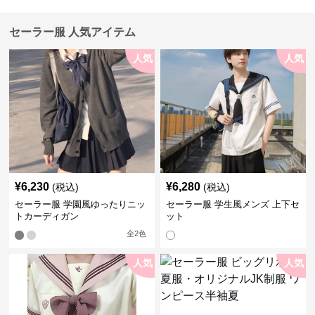
セーラー服 人気アイテム
人気
人気
¥
6,230
¥
6,280
(税込)
(税込)
セーラー服 学園風ゆったりニッ
セーラー服 学生風メンズ 上下セ
トカーディガン
ット
全
2
色
人気
人気