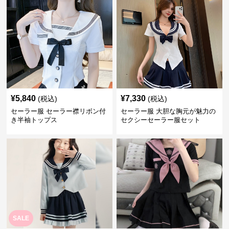
¥
5,840
¥
7,330
(税込)
(税込)
セーラー服 セーラー襟リボン付
セーラー服 大胆な胸元が魅力の
き半袖トップス
セクシーセーラー服セット
SALE