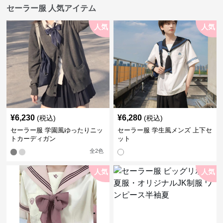
セーラー服 人気アイテム
人気
人気
¥
6,230
¥
6,280
(税込)
(税込)
セーラー服 学園風ゆったりニッ
セーラー服 学生風メンズ 上下セ
トカーディガン
ット
全
2
色
人気
人気