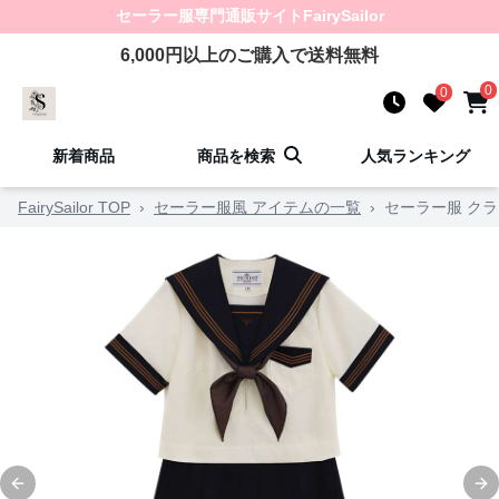
セーラー服
専門通販サイト
FairySailor
6,000
円以上のご購入で送料無料
0
0
新着商品
商品を検索
人気ランキング
FairySailor TOP
›
セーラー服風 アイテムの一覧
›
セーラー服 ク
Previous slide
Ne