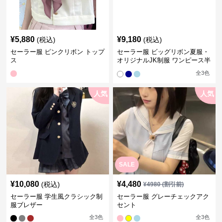
¥
5,880
¥
9,180
(税込)
(税込)
セーラー服 ピンクリボン トップ
セーラー服 ビッグリボン夏服・
ス
オリジナルJK制服 ワンピース半
袖夏
全
3
色
人気
人気
SALE
¥
10,080
¥
4,480
(税込)
¥
4980
(割引前)
セーラー服 学生風クラシック制
セーラー服 グレーチェックアク
服ブレザー
セント
全
3
色
全
3
色