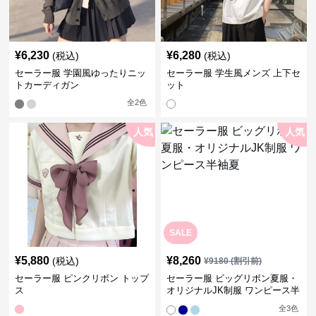
¥
6,230
¥
6,280
(税込)
(税込)
セーラー服 学園風ゆったりニッ
セーラー服 学生風メンズ 上下セ
トカーディガン
ット
全
2
色
人気
人気
SALE
¥
5,880
¥
8,260
(税込)
¥
9180
(割引前)
セーラー服 ピンクリボン トップ
セーラー服 ビッグリボン夏服・
ス
オリジナルJK制服 ワンピース半
袖夏
全
3
色