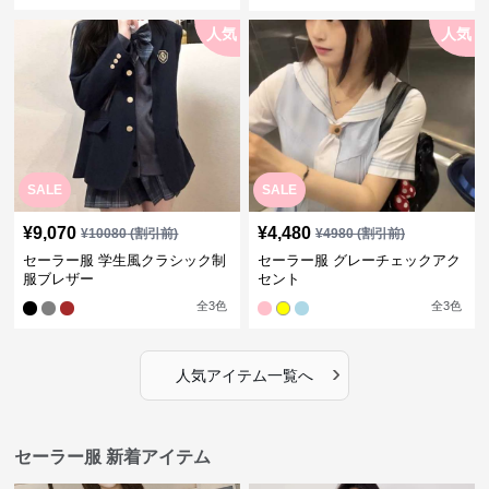
人気
人気
SALE
SALE
¥
9,070
¥
4,480
¥
10080
(割引前)
¥
4980
(割引前)
セーラー服 学生風クラシック制
セーラー服 グレーチェックアク
服ブレザー
セント
全
3
色
全
3
色
›
人気アイテム一覧へ
セーラー服 新着アイテム