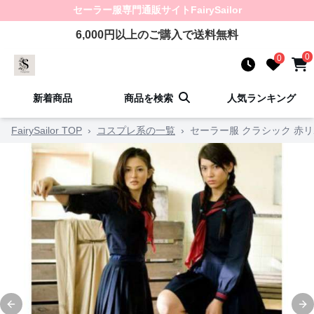
セーラー服
専門通販サイト
FairySailor
6,000
円以上のご購入で送料無料
0
0
新着商品
商品を検索
人気ランキング
FairySailor TOP
›
コスプレ系の一覧
›
セーラー服 クラシック 赤
Previous slide
Ne