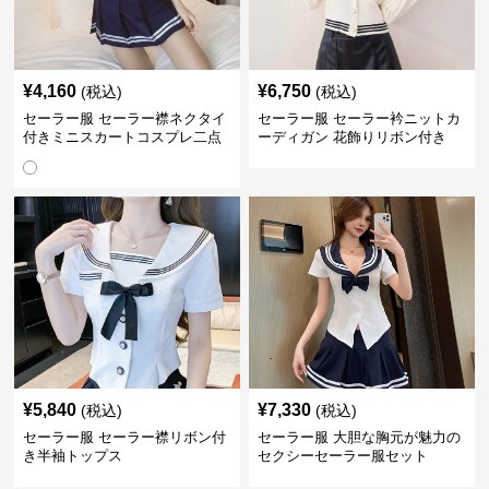
¥
4,160
¥
6,750
(税込)
(税込)
セーラー服 セーラー襟ネクタイ
セーラー服 セーラー衿ニットカ
付きミニスカートコスプレ二点
ーディガン 花飾りリボン付き
セット
¥
5,840
¥
7,330
(税込)
(税込)
セーラー服 セーラー襟リボン付
セーラー服 大胆な胸元が魅力の
き半袖トップス
セクシーセーラー服セット