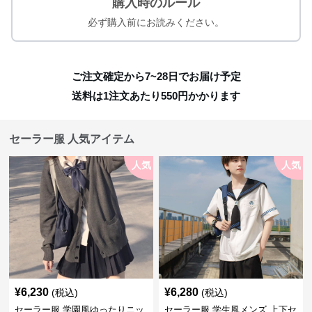
購入時のルール
必ず購入前にお読みください。
ご注文確定から7~28日でお届け予定
送料は1注文あたり
550
円かかります
セーラー服 人気アイテム
人気
人気
¥
6,230
¥
6,280
(税込)
(税込)
セーラー服 学園風ゆったりニッ
セーラー服 学生風メンズ 上下セ