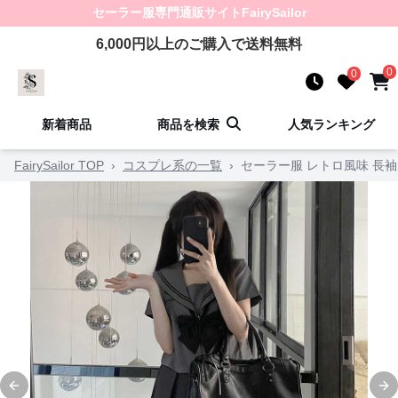
セーラー服
専門通販サイト
FairySailor
6,000
円以上のご購入で送料無料
0
0
新着商品
商品を検索
人気ランキング
FairySailor TOP
›
コスプレ系の一覧
›
セーラー服 レトロ風味 長
Previous slide
Ne