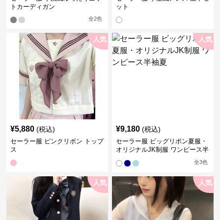
トカーディガン
ット
全
2
色
人気
人気
¥
5,880
¥
9,180
(税込)
(税込)
セーラー服 ピンクリボン トップ
セーラー服 ビッグリボン夏服・
ス
オリジナルJK制服 ワンピース半
袖夏
全
3
色
人気
人気