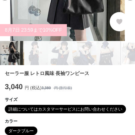
8
月
7
日 23:59まで10%OFF
セーラー服 レトロ風味 長袖ワンピース
3,040
円 (税込)
3,380
円 (割引前)
サイズ
詳細についてはカスタマーサービスにお問い合わせください
カラー
ダークブルー