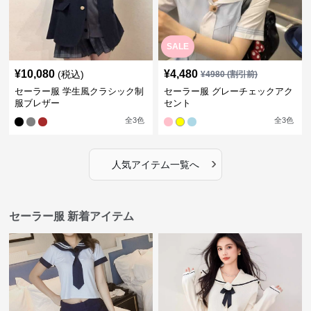
SALE
¥
10,080
¥
4,480
(税込)
¥
4980
(割引前)
セーラー服 学生風クラシック制
セーラー服 グレーチェックアク
服ブレザー
セント
全
3
色
全
3
色
›
人気アイテム一覧へ
セーラー服 新着アイテム