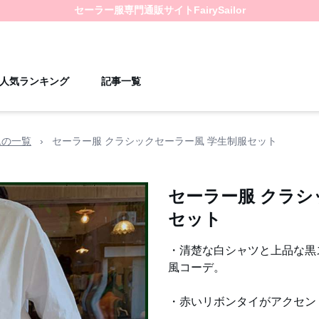
セーラー服
専門通販サイト
FairySailor
人気ランキング
記事一覧
ムの一覧
›
セーラー服 クラシックセーラー風 学生制服セット
セーラー服 クラシ
セット
・清楚な白シャツと上品な黒
風コーデ。
・赤いリボンタイがアクセン