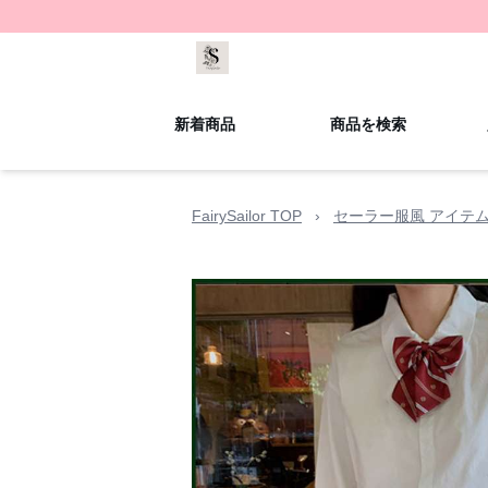
新着商品
商品を検索
FairySailor TOP
›
セーラー服風 アイテ