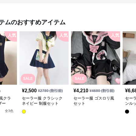
テム
のおすすめアイテム
人気
人気
人気
SALE
SALE
¥
2,500
¥
4,210
¥
6,6
)
¥
2780
(割引前)
¥
4680
(割引前)
風クラ
セーラー服 クラシック
セーラー服 ゴスロリ風
セー
ザー
ネイビー 制服セット
セット
ンル
全
3
色