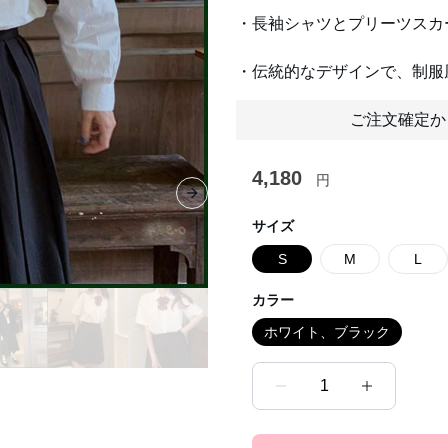
・長袖シャツとプリーツスカ
・伝統的なデザインで、制服
ご注文確定か
4,180
円
Next slide
サイズ
S
M
L
カラー
ホワイト、ブラック
1