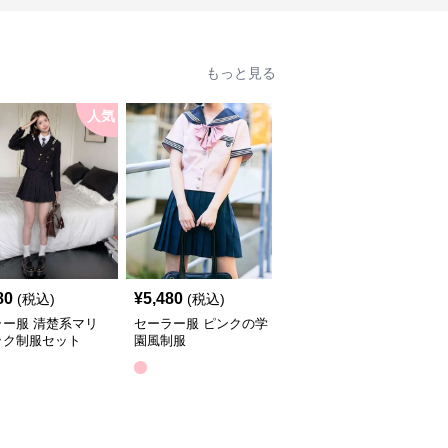
もっと見る
人気
人
80
¥
5,480
¥
3,480
(税込)
(税込)
(税込)
ラー服 清楚系マリ
セーラー服 ピンクの学
セーラー服 きれいめマ
ック制服セット
園風制服
リン風制服