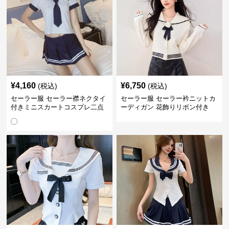
¥
4,160
¥
6,750
(税込)
(税込)
セーラー服 セーラー襟ネクタイ
セーラー服 セーラー衿ニットカ
付きミニスカートコスプレ二点
ーディガン 花飾りリボン付き
セット