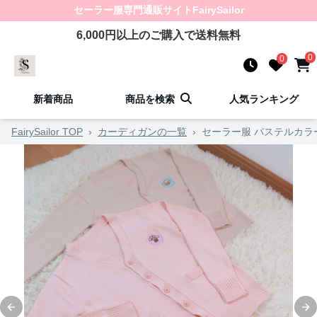
セーラー服
専門通販サイト
FairySailor
6,000
円以上のご購入で送料無料
0
0
新着商品
商品を検索
人気ランキング
FairySailor TOP
›
カーディガンの一覧
›
セーラー服 パステルカラ
Previous slide
Ne