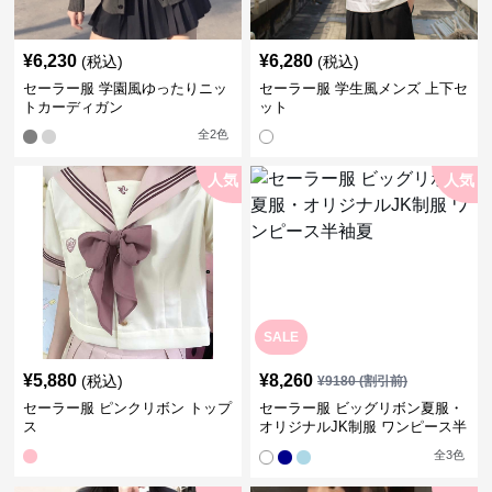
¥
6,230
¥
6,280
(税込)
(税込)
セーラー服 学園風ゆったりニッ
セーラー服 学生風メンズ 上下セ
トカーディガン
ット
全
2
色
人気
人気
SALE
¥
5,880
¥
8,260
(税込)
¥
9180
(割引前)
セーラー服 ピンクリボン トップ
セーラー服 ビッグリボン夏服・
ス
オリジナルJK制服 ワンピース半
袖夏
全
3
色