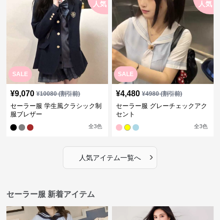
人気
人気
SALE
SALE
¥
9,070
¥
4,480
¥
10080
(割引前)
¥
4980
(割引前)
セーラー服 学生風クラシック制
セーラー服 グレーチェックアク
服ブレザー
セント
全
3
色
全
3
色
›
人気アイテム一覧へ
セーラー服 新着アイテム