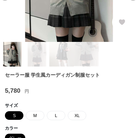
セーラー服 学生風カーディガン制服セット
5,780
円
サイズ
S
M
L
XL
カラー