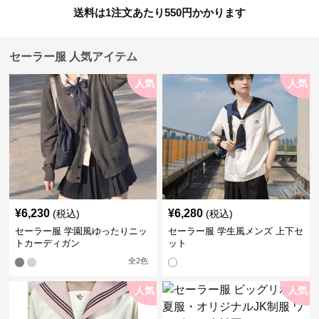
送料は1注文あたり
550
円かかります
セーラー服 人気アイテム
人気
人気
¥
6,230
¥
6,280
(税込)
(税込)
セーラー服 学園風ゆったりニッ
セーラー服 学生風メンズ 上下セ
トカーディガン
ット
全
2
色
人気
人気