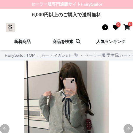
セーラー服
専門通販サイト
FairySailor
6,000
円以上のご購入で送料無料
0
0
新着商品
商品を検索
人気ランキング
FairySailor TOP
›
カーディガンの一覧
›
セーラー服 学生風カーデ
Previous slide
Ne