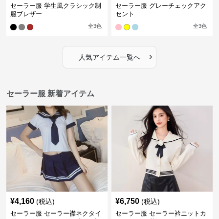
セーラー服 学生風クラシック制
セーラー服 グレーチェックアク
服ブレザー
セント
全
3
色
全
3
色
›
人気アイテム一覧へ
セーラー服 新着アイテム
¥
4,160
¥
6,750
(税込)
(税込)
セーラー服 セーラー襟ネクタイ
セーラー服 セーラー衿ニットカ