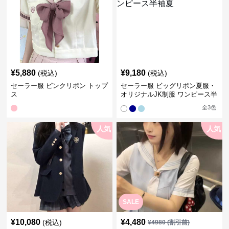
¥
5,880
¥
9,180
(税込)
(税込)
セーラー服 ピンクリボン トップ
セーラー服 ビッグリボン夏服・
ス
オリジナルJK制服 ワンピース半
袖夏
全
3
色
人気
人気
SALE
¥
10,080
¥
4,480
(税込)
¥
4980
(割引前)