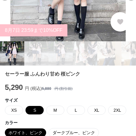
8
月
7
日 23:59まで10%OFF
セーラー服 ふんわり甘め 桜ピンク
5,290
円 (税込)
5,880
円 (割引前)
サイズ
XS
S
M
L
XL
2XL
カラー
ホワイト、ピンク
ダークブルー、ピンク