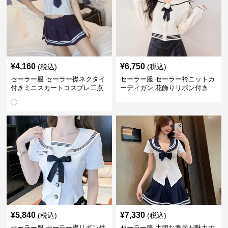
¥
4,160
¥
6,750
(税込)
(税込)
セーラー服 セーラー襟ネクタイ
セーラー服 セーラー衿ニットカ
付きミニスカートコスプレ二点
ーディガン 花飾りリボン付き
セット
¥
5,840
¥
7,330
(税込)
(税込)
セーラー服 セーラー襟リボン付
セーラー服 大胆な胸元が魅力の