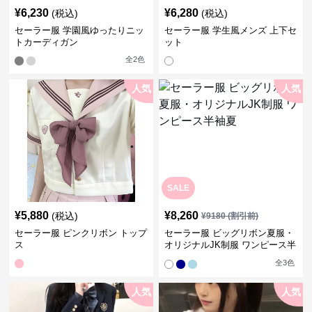
¥
6,230
¥
6,280
(税込)
(税込)
セーラー服 学園風ゆったりニッ
セーラー服 学生風メンズ 上下セ
トカーディガン
ット
全
2
色
人気
人気
SALE
¥
5,880
¥
8,260
(税込)
¥
9180
(割引前)
セーラー服 ピンクリボン トップ
セーラー服 ビッグリボン夏服・
ス
オリジナルJK制服 ワンピース半
袖夏
全
3
色
人気
人気