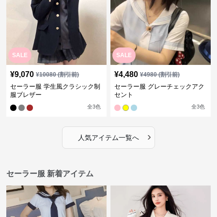
SALE
SALE
¥
9,070
¥
4,480
¥
10080
(割引前)
¥
4980
(割引前)
セーラー服 学生風クラシック制
セーラー服 グレーチェックアク
服ブレザー
セント
全
3
色
全
3
色
›
人気アイテム一覧へ
セーラー服 新着アイテム