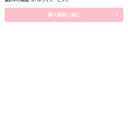
選択中の商品: S / ホワイト、ピンク
購入画面に進む
FairySailor
について
会社概要
利用規約