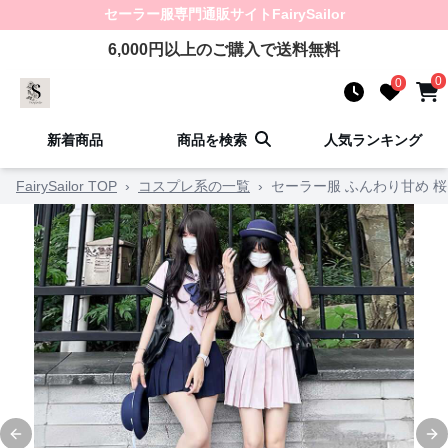
セーラー服
専門通販サイト
FairySailor
6,000
円以上のご購入で送料無料
0
0
新着商品
商品を検索
人気ランキング
FairySailor TOP
›
コスプレ系の一覧
›
セーラー服 ふんわり甘め 
Previous slide
Ne