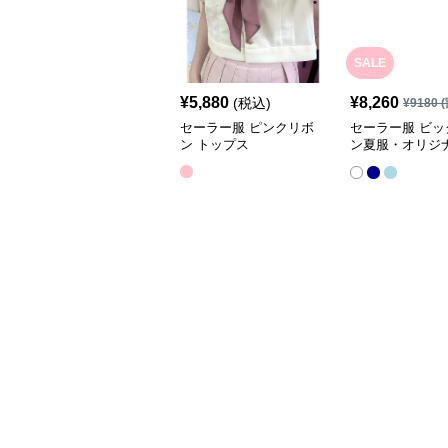
SALE
¥
5,880
¥
8,260
(税込)
¥
9180
(
セーラー服 ピンクリボ
セーラー服 ビッ
ン トップス
ン夏服・オリジナ
服 ワンピース半