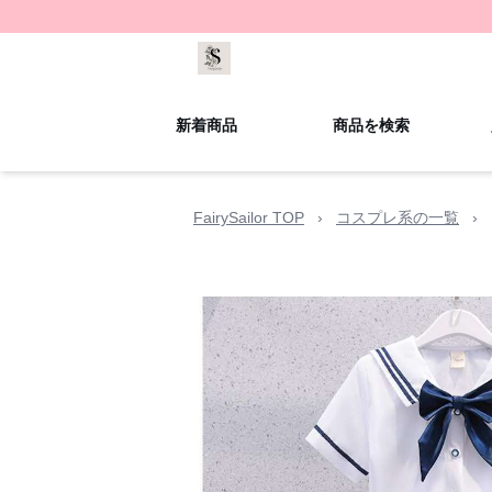
新着商品
商品を検索
FairySailor TOP
›
コスプレ系の一覧
›