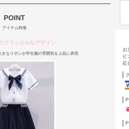
POINT
アイテム特徴
のクラシカルなデザイン
お
大きなリボンが学生服の雰囲気を上品に表現
ビ
応
P
P