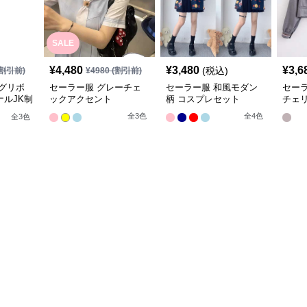
SALE
¥
4,480
¥
3,480
¥
3,6
(税込)
割引前)
¥
4980
(割引前)
グリボ
セーラー服 グレーチェ
セーラー服 和風モダン
セー
ルJK制
ックアクセント
柄 コスプレセット
チェ
袖夏
全
3
色
全
4
色
全
3
色