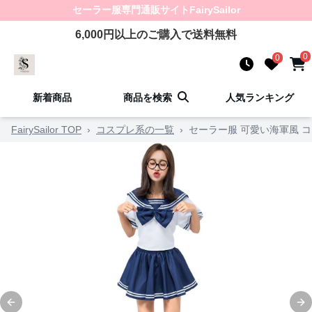
セーラー服
専門通販サイト
FairySailor
6,000
円以上のご購入で送料無料
0
0
新着商品
商品を検索
人気ランキング
FairySailor TOP
›
コスプレ系の一覧
›
セーラー服 可愛い海軍風 
Previous slide
Ne