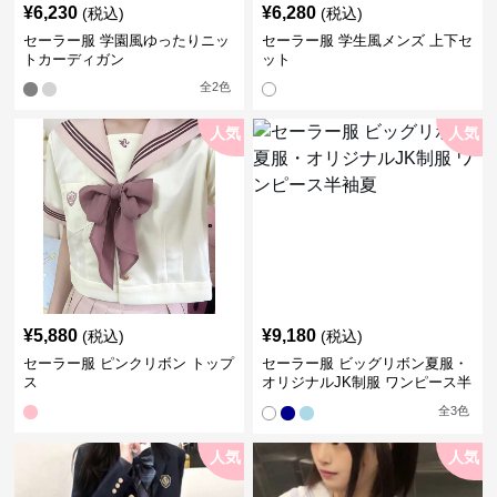
¥
6,230
¥
6,280
(税込)
(税込)
セーラー服 学園風ゆったりニッ
セーラー服 学生風メンズ 上下セ
トカーディガン
ット
全
2
色
人気
人気
¥
5,880
¥
9,180
(税込)
(税込)
セーラー服 ピンクリボン トップ
セーラー服 ビッグリボン夏服・
ス
オリジナルJK制服 ワンピース半
袖夏
全
3
色
人気
人気