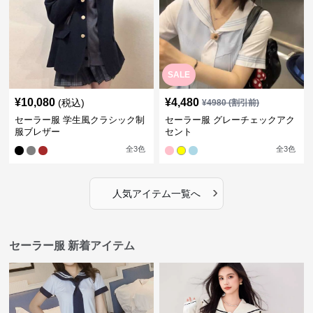
SALE
¥
10,080
¥
4,480
(税込)
¥
4980
(割引前)
セーラー服 学生風クラシック制
セーラー服 グレーチェックアク
服ブレザー
セント
全
3
色
全
3
色
›
人気アイテム一覧へ
セーラー服 新着アイテム