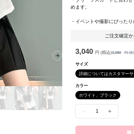
めます。
・イベントや撮影にぴったり
ご注文確定か
3,040
円 (税込)
3,380
円 (
Next slide
サイズ
詳細についてはカスタマーサ
カラー
ホワイト、ブラック
1
購