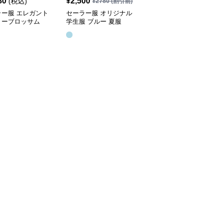
80
¥
2,500
¥
3,780
(税込)
(税込)
¥
2780
(割引前)
ラー服 エレガント
セーラー服 オリジナル
セーラー服 定番シンプ
リーブロッサム
学生服 ブルー 夏服
ルデザイン 長袖