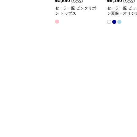
¥
5,880
¥
9,180
(税込)
(税込)
セーラー服 ピンクリボ
セーラー服 ビッ
ン トップス
ン夏服・オリジナ
服 ワンピース半