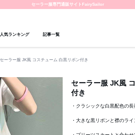
セーラー服
専門通販サイト
FairySailor
人気ランキング
記事一覧
セーラー服 JK風 コスチューム 白黒リボン付き
セーラー服 JK風
付き
・クラシックな白黒配色の長
・大きな黒リボンと襟のライ
・プリーツスカートと合わせ