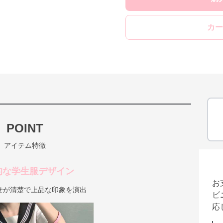
カー
POINT
アイテム特徴
的な学生服デザイン
お
せが清楚で上品な印象を演出
ビ
応