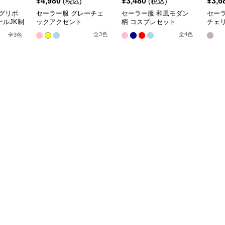
¥
4,980
¥
3,480
¥
3,6
(税込)
(税込)
グリボ
セーラー服 グレーチェ
セーラー服 和風モダン
セー
ルJK制
ックアクセント
柄 コスプレセット
チェ
袖夏
全
3
色
全
4
色
全
3
色