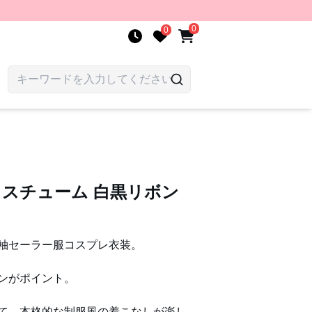
0
0
 コスチューム 白黒リボン
袖セーラー服コスプレ衣装。
ンがポイント。
て、本格的な制服風の着こなしが楽し