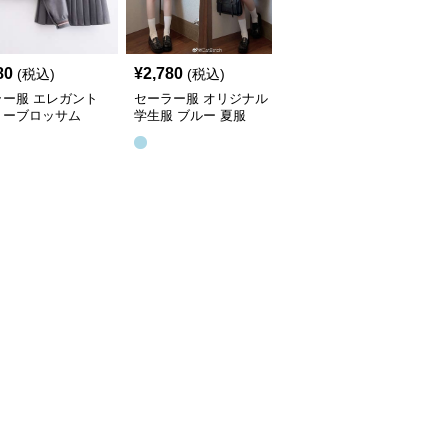
SALE
80
¥
2,780
¥
3,400
(税込)
(税込)
¥
3780
(割引前)
ラー服 エレガント
セーラー服 オリジナル
セーラー服 定番シンプ
リーブロッサム
学生服 ブルー 夏服
ルデザイン 長袖