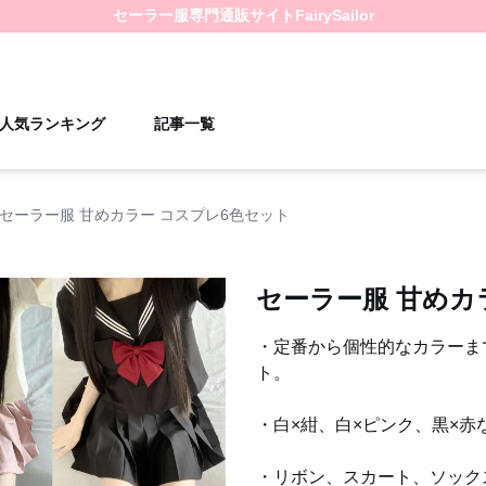
セーラー服
専門通販サイト
FairySailor
人気ランキング
記事一覧
セーラー服 甘めカラー コスプレ6色セット
セーラー服 甘めカ
・定番から個性的なカラーま
ト。
・白×紺、白×ピンク、黒×
・リボン、スカート、ソック