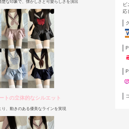
清楚な印象で、懐かしさと可愛らしさを演出
ビ
応
P
P
ートの立体的なシルエット
より、動きのある優美なラインを実現