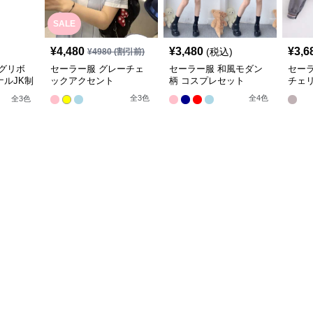
SALE
¥
4,480
¥
3,480
¥
3,6
(税込)
¥
4980
(割引前)
グリボ
セーラー服 グレーチェ
セーラー服 和風モダン
セー
ルJK制
ックアクセント
柄 コスプレセット
チェ
袖夏
全
3
色
全
4
色
全
3
色