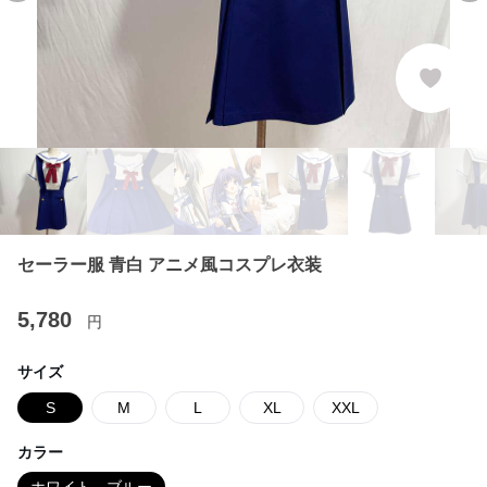
セーラー服 青白 アニメ風コスプレ衣装
5,780
円
サイズ
S
M
L
XL
XXL
カラー