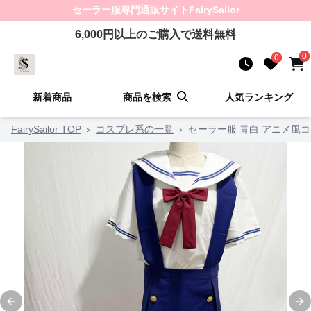
セーラー服
専門通販サイト
FairySailor
6,000
円以上のご購入で送料無料
0
0
新着商品
商品を検索
人気ランキング
FairySailor TOP
›
コスプレ系の一覧
›
セーラー服 青白 アニメ風
Previous slide
Ne