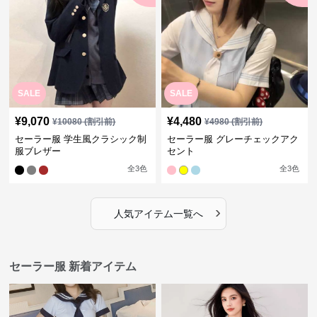
SALE
SALE
¥
9,070
¥
4,480
¥
10080
(割引前)
¥
4980
(割引前)
セーラー服 学生風クラシック制
セーラー服 グレーチェックアク
服ブレザー
セント
全
3
色
全
3
色
›
人気アイテム一覧へ
セーラー服 新着アイテム