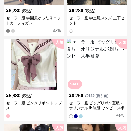
¥
6,230
¥
6,280
(税込)
(税込)
セーラー服 学園風ゆったりニッ
セーラー服 学生風メンズ 上下セ
トカーディガン
ット
全
2
色
人気
人気
SALE
¥
5,880
¥
8,260
(税込)
¥
9180
(割引前)
セーラー服 ピンクリボン トップ
セーラー服 ビッグリボン夏服・
ス
オリジナルJK制服 ワンピース半
袖夏
全
3
色
人気
人気