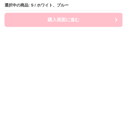
選択中の商品: S / ホワイト、ブルー
購入画面に進む
FairySailor
について
会社概要
利用規約