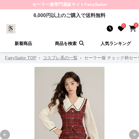
セーラー服
専門通販サイト
FairySailor
6,000
円以上のご購入で送料無料
0
0
新着商品
商品を検索
人気ランキング
FairySailor TOP
›
コスプレ系の一覧
›
セーラー服 チェック柄セー
Previous slide
Ne