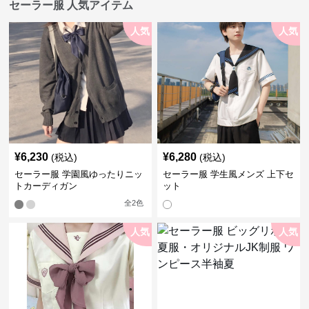
セーラー服 人気アイテム
人気
人気
¥
6,230
¥
6,280
(税込)
(税込)
セーラー服 学園風ゆったりニッ
セーラー服 学生風メンズ 上下セ
トカーディガン
ット
全
2
色
人気
人気