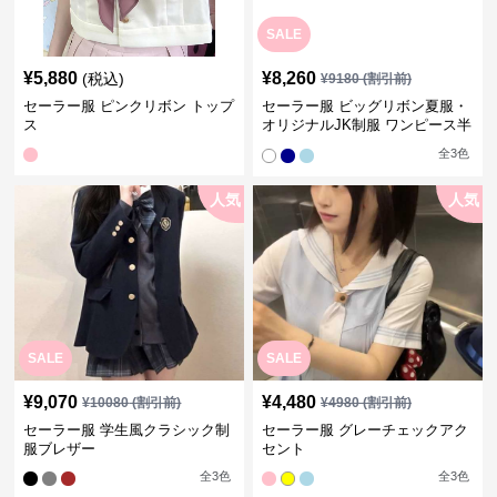
SALE
¥
5,880
¥
8,260
(税込)
¥
9180
(割引前)
セーラー服 ピンクリボン トップ
セーラー服 ビッグリボン夏服・
ス
オリジナルJK制服 ワンピース半
袖夏
全
3
色
人気
人気
SALE
SALE
¥
9,070
¥
4,480
¥
10080
(割引前)
¥
4980
(割引前)
セーラー服 学生風クラシック制
セーラー服 グレーチェックアク
服ブレザー
セント
全
3
色
全
3
色