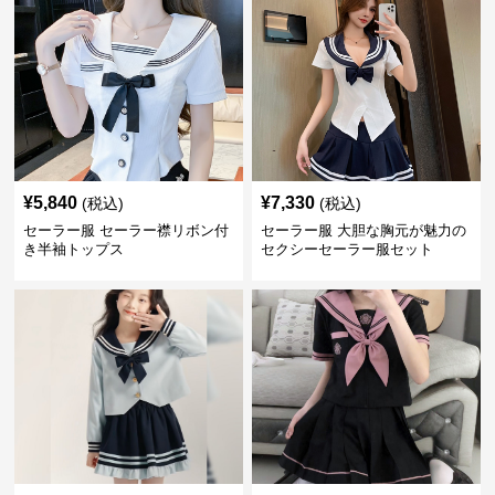
¥
5,840
¥
7,330
(税込)
(税込)
セーラー服 セーラー襟リボン付
セーラー服 大胆な胸元が魅力の
き半袖トップス
セクシーセーラー服セット