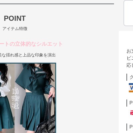
POINT
アイテム特徴
ートの立体的なシルエット
お
美な揺れ感と上品な印象を演出
ビ
応
P
P