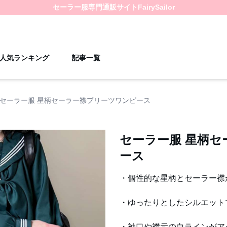
セーラー服
専門通販サイト
FairySailor
人気ランキング
記事一覧
セーラー服 星柄セーラー襟プリーツワンピース
セーラー服 星柄
ース
・個性的な星柄とセーラー襟
・ゆったりとしたシルエット
・袖口や襟元の白ラインがア