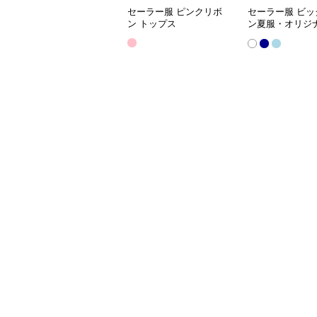
セーラー服 ピンクリボ
セーラー服 ビッ
ン トップス
ン夏服・オリジナ
服 ワンピース半