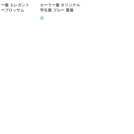
ラー服 エレガント
セーラー服 オリジナル
セーラー服 定番シンプ
リーブロッサム
学生服 ブルー 夏服
ルデザイン 長袖