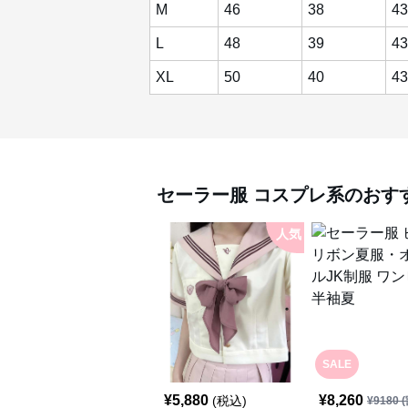
M
46
38
43
L
48
39
43
XL
50
40
43
セーラー服
コスプレ系
のおす
人気
SALE
¥
5,880
¥
8,260
(税込)
¥
9180
(