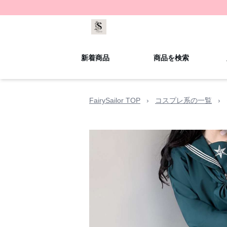
新着商品
商品を検索
FairySailor TOP
›
コスプレ系の一覧
›