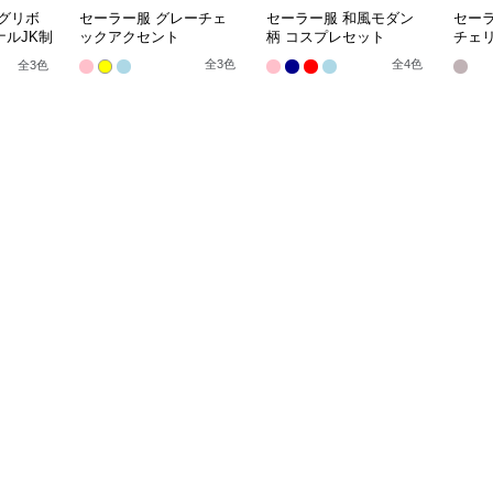
グリボ
セーラー服 グレーチェ
セーラー服 和風モダン
セー
ルJK制
ックアクセント
柄 コスプレセット
チェ
袖夏
全
3
色
全
4
色
全
3
色