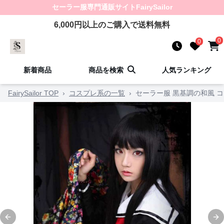
セーラー服
専門通販サイト
FairySailor
6,000
円以上のご購入で送料無料
0
0
新着商品
商品を検索
人気ランキング
FairySailor TOP
›
コスプレ系の一覧
›
セーラー服 黒基調の和風 
Previous slide
Ne