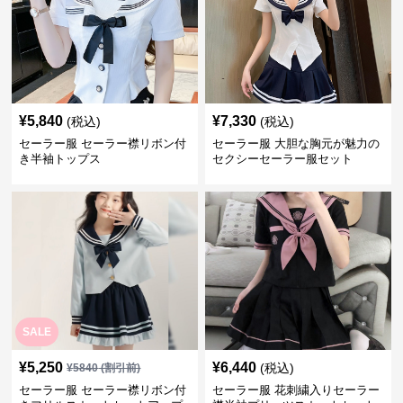
¥
5,840
¥
7,330
(税込)
(税込)
セーラー服 セーラー襟リボン付
セーラー服 大胆な胸元が魅力の
き半袖トップス
セクシーセーラー服セット
SALE
¥
5,250
¥
6,440
(税込)
¥
5840
(割引前)
セーラー服 セーラー襟リボン付
セーラー服 花刺繍入りセーラー