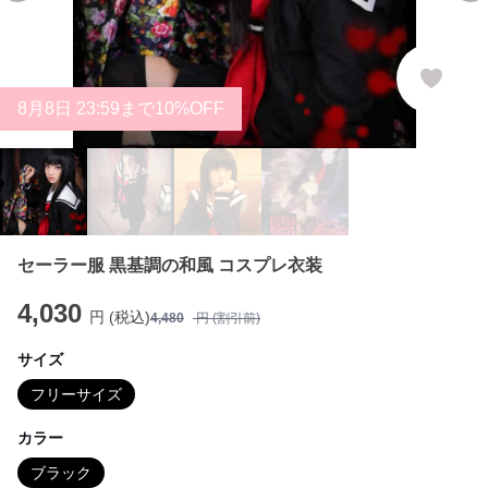
8
月
8
日 23:59まで10%OFF
セーラー服 黒基調の和風 コスプレ衣装
4,030
円 (税込)
4,480
円 (割引前)
サイズ
フリーサイズ
カラー
ブラック