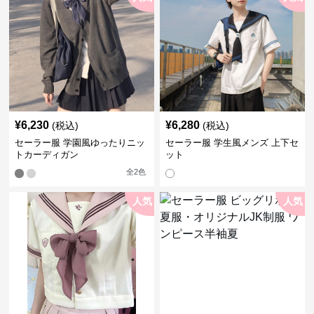
¥
6,230
¥
6,280
(税込)
(税込)
セーラー服 学園風ゆったりニッ
セーラー服 学生風メンズ 上下セ
トカーディガン
ット
全
2
色
人気
人気