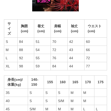
サ
胸囲
着丈
肩幅
袖丈
ウエスト
イ
(cm)
(cm)
(cm)
(cm)
(cm)
ズ
S
84
51
70
42
60
M
88
54
72
43
66
L
92
55
76
44
72
XL
98
59
84
44
77
身長(cm)/
140-
155
160
165
170
175
体重(kg)
150
35
S
S
S
M
M
40
S
S
S/M
M
M
45
S/M
M
M
M
L
L