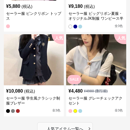
¥
5,880
¥
9,180
(税込)
(税込)
セーラー服 ピンクリボン トップ
セーラー服 ビッグリボン夏服・
ス
オリジナルJK制服 ワンピース半
袖夏
全
3
色
人気
人気
SALE
¥
10,080
¥
4,480
(税込)
¥
4980
(割引前)
セーラー服 学生風クラシック制
セーラー服 グレーチェックアク
服ブレザー
セント
全
3
色
全
3
色
›
人気アイテム一覧へ