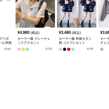
¥
4,980
¥
3,480
¥
3,6
(税込)
(税込)
グリボ
セーラー服 グレーチェ
セーラー服 和風モダン
セー
ルJK制
ックアクセント
柄 コスプレセット
チェ
袖夏
全
3
色
全
4
色
全
3
色