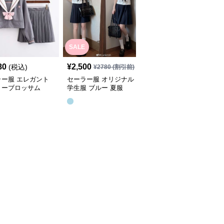
SALE
80
¥
2,500
¥
3,780
(税込)
(税込)
¥
2780
(割引前)
ラー服 エレガント
セーラー服 オリジナル
セーラー服 定番シンプ
リーブロッサム
学生服 ブルー 夏服
ルデザイン 長袖