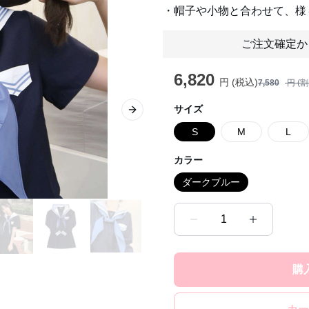
・帽子や小物と合わせて、様
ご注文確定か
6,820
円 (税込)
7,580
円 (
サイズ
Next slide
S
M
L
カラー
ダークブルー
1
購