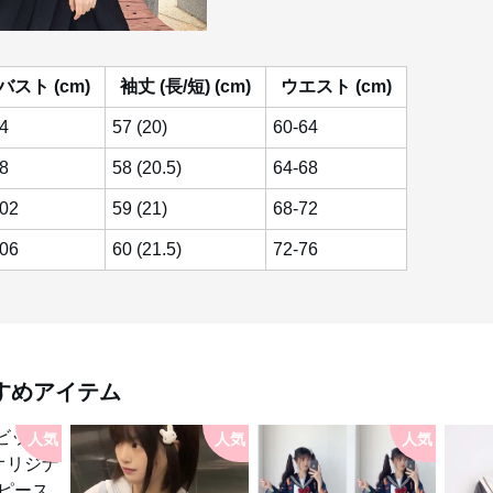
バスト (cm)
袖丈 (長/短) (cm)
ウエスト (cm)
4
57 (20)
60-64
8
58 (20.5)
64-68
02
59 (21)
68-72
06
60 (21.5)
72-76
すめアイテム
人気
人気
人気