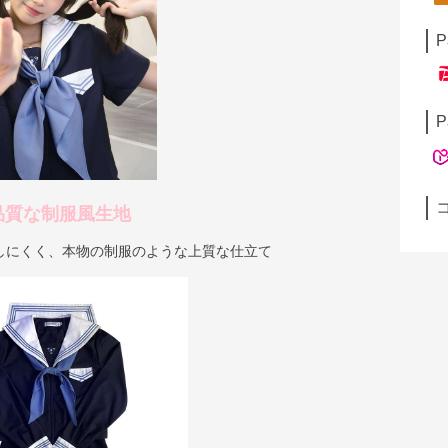
P
P
品質な制服風生地
しにくく、本物の制服のような上質な仕立て