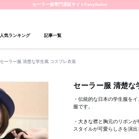
セーラー服
専門通販サイト
FairySailor
人気ランキング
記事一覧
セーラー服 清楚な学生風 コスプレ衣装
セーラー服 清楚な
・伝統的な日本の学生服をイ
服です。
・大きな襟と胸元のリボンが
スタイルが可愛らしさを演出