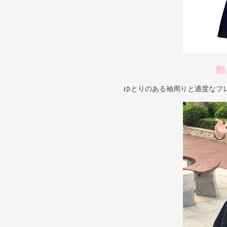
動
ゆとりのある袖周りと適度なフ