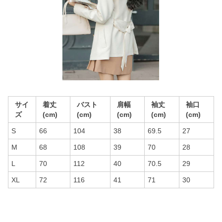
サイ
着丈
バスト
肩幅
袖丈
袖口
ズ
(cm)
(cm)
(cm)
(cm)
(cm)
S
66
104
38
69.5
27
M
68
108
39
70
28
L
70
112
40
70.5
29
XL
72
116
41
71
30