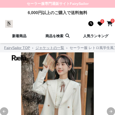
セーラー服
専門通販サイト
FairySailor
6,000
円以上のご購入で送料無料
0
0
新着商品
商品を検索
人気ランキング
FairySailor TOP
›
ジャケットの一覧
›
セーラー服 レトロ風学生風
Previous slide
Ne