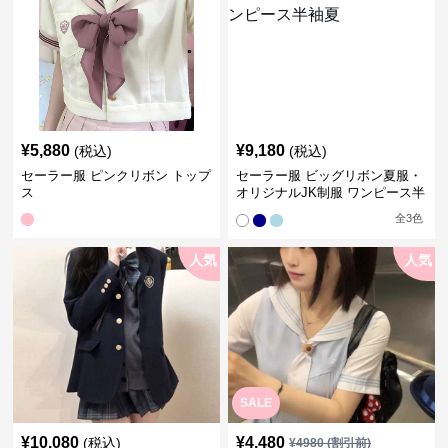
¥
5,880
¥
9,180
(税込)
(税込)
セーラー服 ピンクリボン トップ
セーラー服 ビッグリボン夏服・
ス
オリジナルJK制服 ワンピース半
袖夏
全
3
色
人気
人気
SALE
¥
10,080
¥
4,480
(税込)
¥
4980
(割引前)