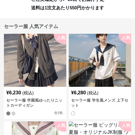
送料は1注文あたり
550
円かかります
セーラー服 人気アイテム
人気
人気
¥
6,230
¥
6,280
(税込)
(税込)
セーラー服 学園風ゆったりニッ
セーラー服 学生風メンズ 上下セ
トカーディガン
ット
全
2
色
人気
人気