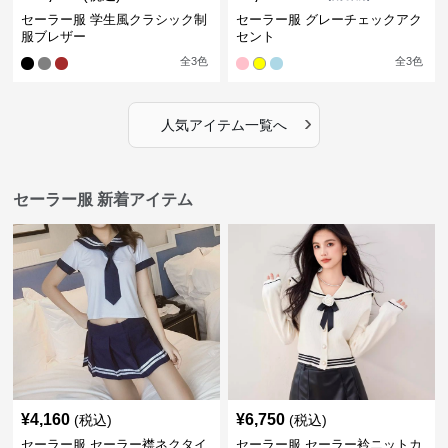
セーラー服 学生風クラシック制
セーラー服 グレーチェックアク
服ブレザー
セント
全
3
色
全
3
色
›
人気アイテム一覧へ
セーラー服 新着アイテム
¥
4,160
¥
6,750
(税込)
(税込)
セーラー服 セーラー襟ネクタイ
セーラー服 セーラー衿ニットカ