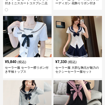
付きミニスカートコスプレ二点
ーディガン 花飾りリボン付き
セット
¥
5,840
¥
7,330
(税込)
(税込)
セーラー服 セーラー襟リボン付
セーラー服 大胆な胸元が魅力の
き半袖トップス
セクシーセーラー服セット