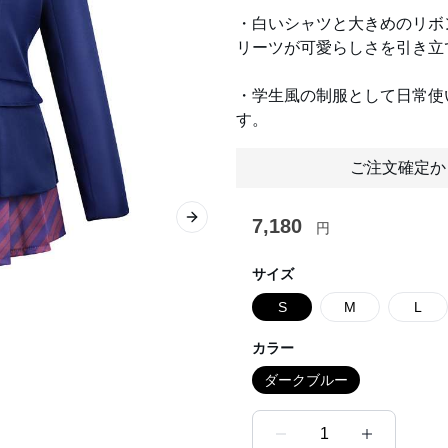
・白いシャツと大きめのリボ
リーツが可愛らしさを引き立
・学生風の制服として日常使
す。
ご注文確定か
7,180
Next slide
円
サイズ
S
M
L
カラー
ダークブルー
1