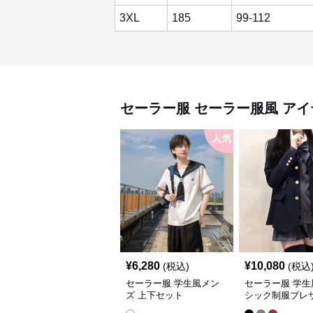
3XL
185
99-112
セーラー服
セーラー服風 アイ
人気
¥
6,280
¥
10,080
(税込)
(税込
セーラー服 学生風メン
セーラー服 学生
ズ 上下セット
シック制服ブレ