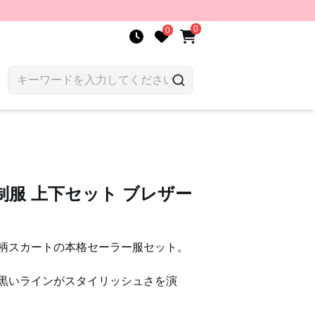
0
0
制服 上下セット ブレザー
柄スカートの本格セーラー服セット。
黒いラインがスタイリッシュさを演