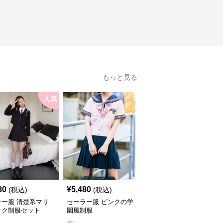
もっと見る
人気
人
80
¥
5,480
¥
3,480
(税込)
(税込)
(税込)
ラー服 清楚系マリ
セーラー服 ピンクの学
セーラー服 きれいめマ
ック制服セット
園風制服
リン風制服