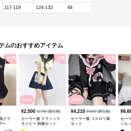
117-119
124-132
48
テム
のおすすめアイテム
人気
人気
人気
SALE
SALE
¥
2,500
¥
4,210
¥
6,6
)
¥
2780
(割引前)
¥
4680
(割引前)
風クラ
セーラー服 クラシック
セーラー服 ゴスロリ風
セー
ザー
ネイビー 制服セット
セット
ンル
全
3
色