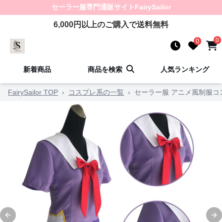
セーラー服
専門通販サイト
FairySailor
6,000
円以上のご購入で送料無料
0
0
新着商品
商品を検索
人気ランキング
FairySailor TOP
›
コスプレ系の一覧
›
セーラー服 アニメ風制服コ
Previous slide
Ne