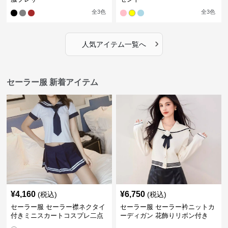
全
3
色
全
3
色
›
人気アイテム一覧へ
セーラー服 新着アイテム
¥
4,160
¥
6,750
(税込)
(税込)
セーラー服 セーラー襟ネクタイ
セーラー服 セーラー衿ニットカ
付きミニスカートコスプレ二点
ーディガン 花飾りリボン付き
セット