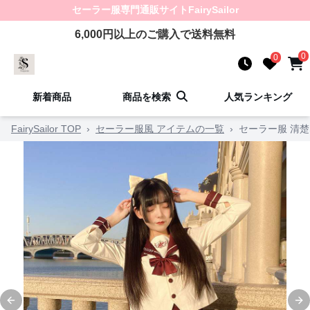
セーラー服
専門通販サイト
FairySailor
6,000
円以上のご購入で送料無料
0
0
新着商品
商品を検索
人気ランキング
FairySailor TOP
›
セーラー服風 アイテムの一覧
›
セーラー服 清
Previous slide
Ne