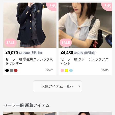
人気
人気
SALE
SALE
¥
9,070
¥
4,480
¥
10080
(割引前)
¥
4980
(割引前)
セーラー服 学生風クラシック制
セーラー服 グレーチェックアク
服ブレザー
セント
全
3
色
全
3
色
›
人気アイテム一覧へ
セーラー服 新着アイテム