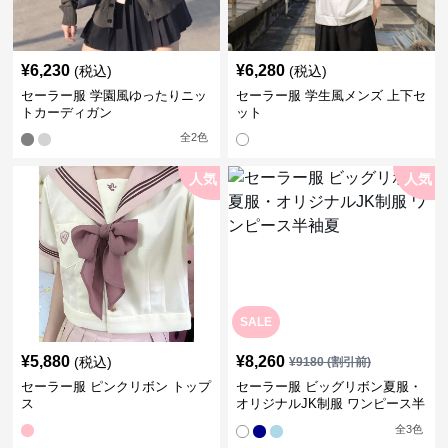
¥
6,230
¥
6,280
(税込)
(税込)
セーラー服 学園風ゆったりニッ
セーラー服 学生風メンズ 上下セ
トカーディガン
ット
全
2
色
人気
人気
SALE
¥
5,880
¥
8,260
(税込)
¥
9180
(割引前)
セーラー服 ピンクリボン トップ
セーラー服 ビッグリボン夏服・
ス
オリジナルJK制服 ワンピース半
袖夏
全
3
色