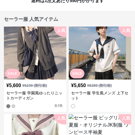
送料は1注文あたり
550
円かかります
セーラー服 人気アイテム
人気
人気
SALE
SALE
¥
5,600
¥
5,650
¥
6230
(割引前)
¥
6280
(割引前)
セーラー服 学園風ゆったりニッ
セーラー服 学生風メンズ 上下セ
トカーディガン
ット
全
2
色
人気
人気