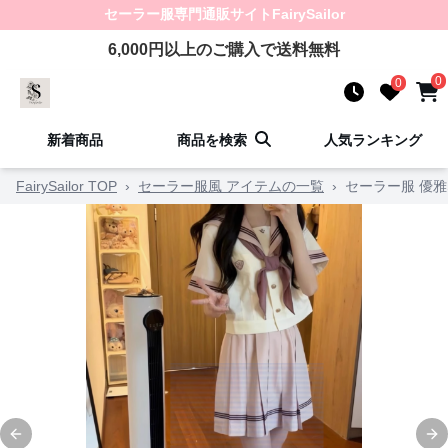
セーラー服
専門通販サイト
FairySailor
6,000
円以上のご購入で送料無料
0
0
新着商品
商品を検索
人気ランキング
FairySailor TOP
›
セーラー服風 アイテムの一覧
›
セーラー服 優
Previous slide
Ne