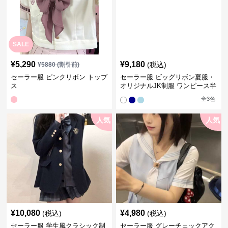
SALE
¥
5,290
¥
9,180
(税込)
¥
5880
(割引前)
セーラー服 ピンクリボン トップ
セーラー服 ビッグリボン夏服・
ス
オリジナルJK制服 ワンピース半
袖夏
全
3
色
人気
人気
¥
10,080
¥
4,980
(税込)
(税込)
セーラー服 学生風クラシック制
セーラー服 グレーチェックアク