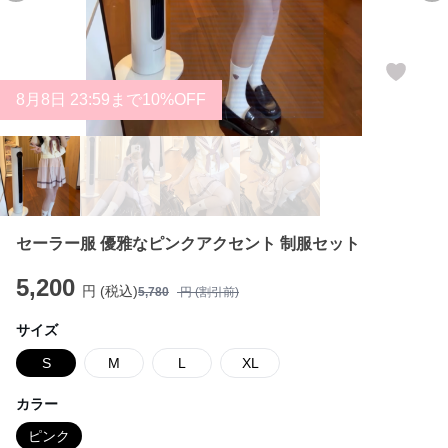
8
月
8
日 23:59まで10%OFF
セーラー服 優雅なピンクアクセント 制服セット
5,200
円 (税込)
5,780
円 (割引前)
サイズ
S
M
L
XL
カラー
ピンク