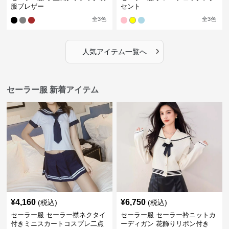
服ブレザー
セント
全
3
色
全
3
色
›
人気アイテム一覧へ
セーラー服 新着アイテム
¥
4,160
¥
6,750
(税込)
(税込)
セーラー服 セーラー襟ネクタイ
セーラー服 セーラー衿ニットカ
付きミニスカートコスプレ二点
ーディガン 花飾りリボン付き