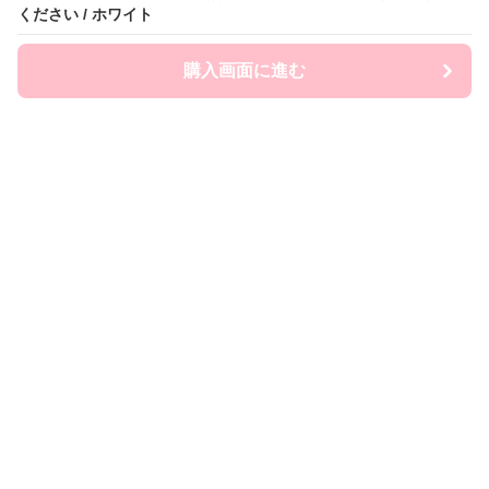
ください / ホワイト
購入画面に進む
FairySailor
について
会社概要
利用規約