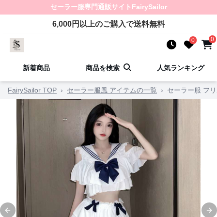
セーラー服
専門通販サイト
FairySailor
6,000
円以上のご購入で送料無料
0
0
新着商品
商品を検索
人気ランキング
FairySailor TOP
›
セーラー服風 アイテムの一覧
›
セーラー服 フ
Previous slide
Ne