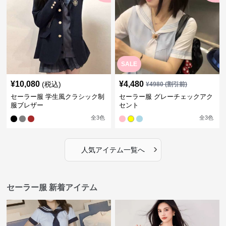
SALE
¥
10,080
¥
4,480
(税込)
¥
4980
(割引前)
セーラー服 学生風クラシック制
セーラー服 グレーチェックアク
服ブレザー
セント
全
3
色
全
3
色
›
人気アイテム一覧へ
セーラー服 新着アイテム