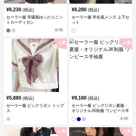
¥
6,230
¥
6,280
(税込)
(税込)
セーラー服 学園風ゆったりニッ
セーラー服 学生風メンズ 上下セ
トカーディガン
ット
全
2
色
人気
人気
¥
5,880
¥
9,180
(税込)
(税込)
セーラー服 ピンクリボン トップ
セーラー服 ビッグリボン夏服・
ス
オリジナルJK制服 ワンピース半
袖夏
全
3
色
人気
人気