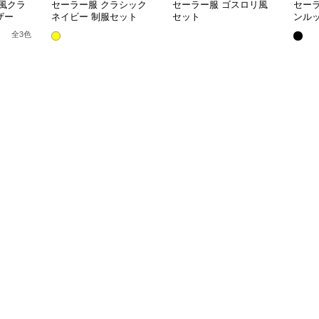
風クラ
セーラー服 クラシック
セーラー服 ゴスロリ風
セー
ザー
ネイビー 制服セット
セット
ンル
全
3
色