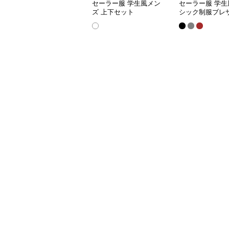
セーラー服 学生風メン
セーラー服 学生
ズ 上下セット
シック制服ブレ