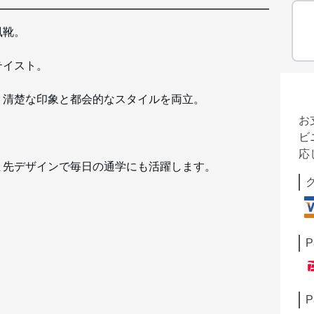
風靴。
テイスト。
、清楚な印象と都会的なスタイルを両立。
お
。
ビ
応
ま先デザインで毎日の通学にも活躍します。
P
P