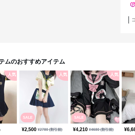
テム
のおすすめアイテム
人気
人気
人気
SALE
SALE
¥
2,500
¥
4,210
¥
6,6
)
¥
2780
(割引前)
¥
4680
(割引前)