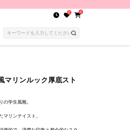
0
0
ロ風マリンルック厚底スト
りの学生風靴。
たマリンテイスト。
特徴的で、清楚な印象と都会的なスタ