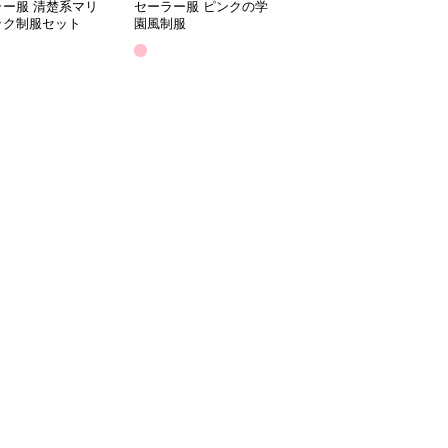
ラー服 清楚系マリ
セーラー服 ピンクの学
セーラー服 きれいめマ
ック制服セット
園風制服
リン風制服