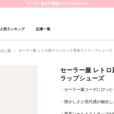
セーラー服
専門通販サイト
FairySailor
人気ランキング
記事一覧
ムの一覧
›
セーラー服 レトロ風マリンルック厚底ストラップシューズ
セーラー服 レト
ラップシューズ
・セーラー服コーデにぴった
・懐かしさと現代感が融合し
・厚底ソールとストラップが