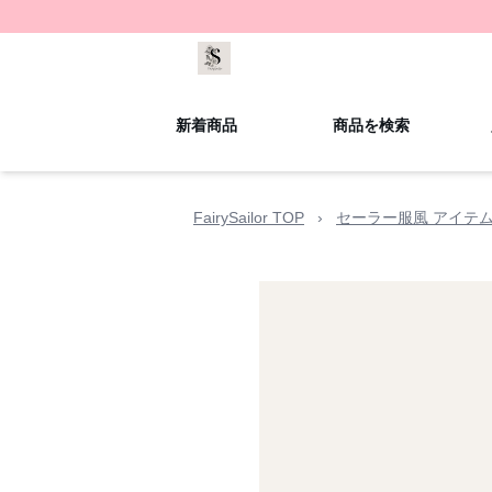
新着商品
商品を検索
FairySailor TOP
›
セーラー服風 アイテ