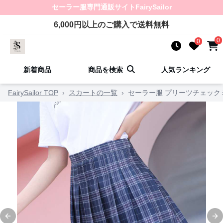
セーラー服
専門通販サイト
FairySailor
6,000
円以上のご購入で送料無料
0
0
新着商品
商品を検索
人気ランキング
FairySailor TOP
›
スカートの一覧
›
セーラー服 プリーツチェック
Previous slide
Ne