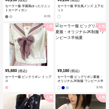
(税込)
(税込)
セーラー服 学園風ゆったりニッ
セーラー服 学生風メンズ 上下セ
トカーディガン
ット
全
2
色
人気
人気
¥
5,880
¥
9,180
(税込)
(税込)
セーラー服 ピンクリボン トップ
セーラー服 ビッグリボン夏服・
ス
オリジナルJK制服 ワンピース半
袖夏
全
3
色
人気
人気