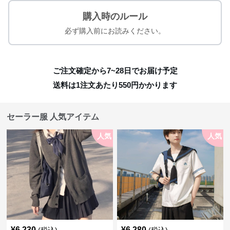
購入時のルール
必ず購入前にお読みください。
ご注文確定から7~28日でお届け予定
送料は1注文あたり
550
円かかります
セーラー服 人気アイテム
人気
人気
¥
6,230
¥
6,280