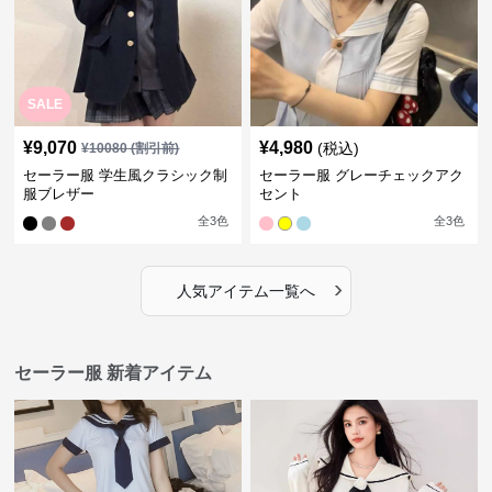
SALE
¥
9,070
¥
4,980
(税込)
¥
10080
(割引前)
セーラー服 学生風クラシック制
セーラー服 グレーチェックアク
服ブレザー
セント
全
3
色
全
3
色
›
人気アイテム一覧へ
セーラー服 新着アイテム