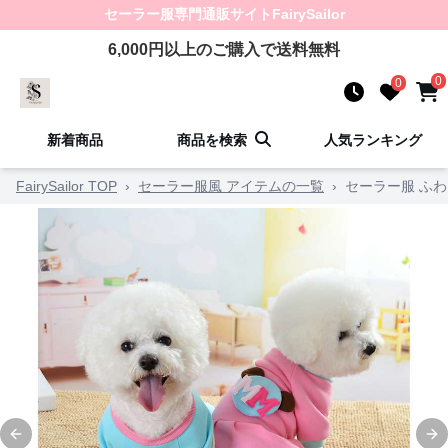
セーラー服
専門通販サイト
FairySailor
6,000
円以上のご購入で送料無料
0
0
新着商品
商品を検索
人気ランキング
FairySailor TOP
›
セーラー服風 アイテムの一覧
›
セーラー服 ふ
Previous slide
Ne