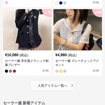
袖夏
全
3
色
人気
人気
¥
10,080
¥
4,980
(税込)
(税込)
セーラー服 学生風クラシック制
セーラー服 グレーチェックアク
服ブレザー
セント
全
3
色
全
3
色
›
人気アイテム一覧へ
セーラー服 新着アイテム