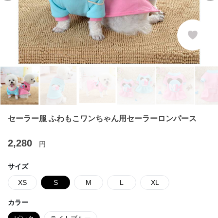
セーラー服 ふわもこワンちゃん用セーラーロンパース
2,280
円
サイズ
XS
S
M
L
XL
カラー