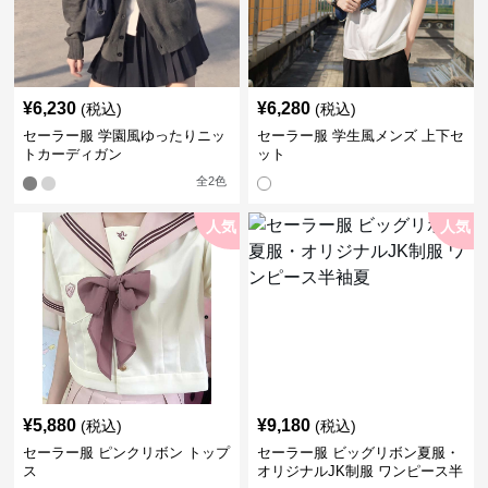
¥
6,230
¥
6,280
(税込)
(税込)
セーラー服 学園風ゆったりニッ
セーラー服 学生風メンズ 上下セ
トカーディガン
ット
全
2
色
人気
人気
¥
5,880
¥
9,180
(税込)
(税込)
セーラー服 ピンクリボン トップ
セーラー服 ビッグリボン夏服・
ス
オリジナルJK制服 ワンピース半