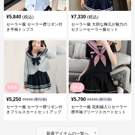
¥
5,840
¥
7,330
(税込)
(税込)
セーラー服 セーラー襟リボン付
セーラー服 大胆な胸元が魅力の
き半袖トップス
セクシーセーラー服セット
SALE
SALE
¥
5,250
¥
5,790
¥
5840
(割引前)
¥
6440
(割引前)
セーラー服 セーラー襟リボン付
セーラー服 花刺繍入りセーラー
きフリルスカートセットアップ
襟半袖プリーツスカートセット
›
新着アイテムの一覧へ