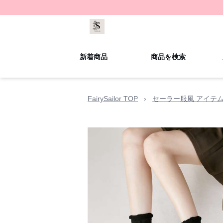
新着商品
商品を検索
FairySailor TOP
›
セーラー服風 アイテ