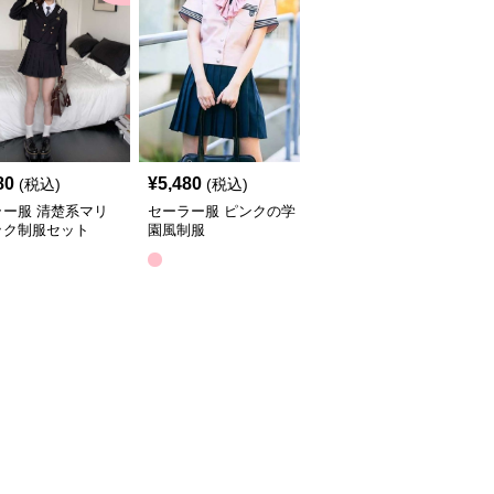
80
¥
5,480
¥
3,480
(税込)
(税込)
(税込)
ラー服 清楚系マリ
セーラー服 ピンクの学
セーラー服 きれいめマ
ック制服セット
園風制服
リン風制服