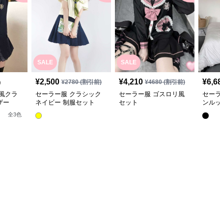
SALE
SALE
¥
2,500
¥
4,210
¥
6,6
)
¥
2780
(割引前)
¥
4680
(割引前)
風クラ
セーラー服 クラシック
セーラー服 ゴスロリ風
セー
ザー
ネイビー 制服セット
セット
ンル
全
3
色