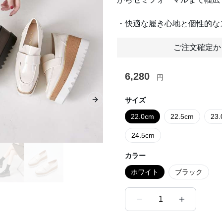
・快適な履き心地と個性的な
ご注文確定か
6,280
円
サイズ
Next slide
22.0cm
22.5cm
23
24.5cm
カラー
ホワイト
ブラック
1