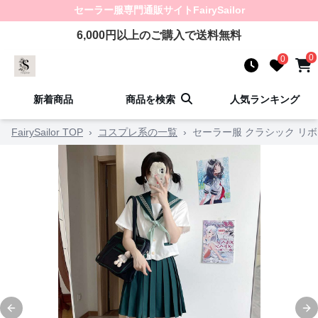
セーラー服
専門通販サイト
FairySailor
6,000
円以上のご購入で送料無料
0
0
新着商品
商品を検索
人気ランキング
FairySailor TOP
›
コスプレ系の一覧
›
セーラー服 クラシック リ
Previous slide
Ne