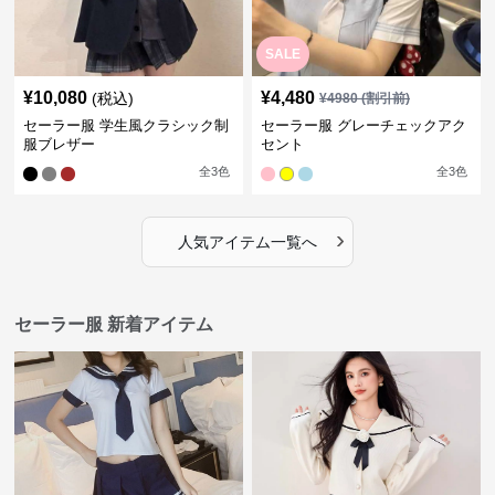
SALE
¥
10,080
¥
4,480
(税込)
¥
4980
(割引前)
セーラー服 学生風クラシック制
セーラー服 グレーチェックアク
服ブレザー
セント
全
3
色
全
3
色
›
人気アイテム一覧へ
セーラー服 新着アイテム