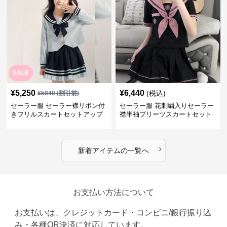
SALE
¥
5,250
¥
6,440
(税込)
¥
5840
(割引前)
セーラー服 セーラー襟リボン付
セーラー服 花刺繍入りセーラー
きフリルスカートセットアップ
襟半袖プリーツスカートセット
›
新着アイテムの一覧へ
お支払い方法について
お支払いは、クレジットカード・コンビニ/銀行振り込
み・各種QR決済に対応しています。