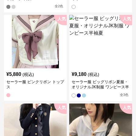
全
2
色
人気
人気
¥
5,880
¥
9,180
(税込)
(税込)
セーラー服 ピンクリボン トップ
セーラー服 ビッグリボン夏服・
ス
オリジナルJK制服 ワンピース半
袖夏
全
3
色
人気
人気