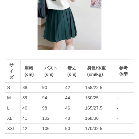
サ
肩幅
バスト
着丈
身長/体重
参考
イ
(cm)
(cm)
(cm)
(cm/kg)
体型
ズ
S
38
90
42
158/22.5
-
M
39
94
44
160/25
-
L
40
98
46
165/27.5
-
XL
41
102
48
168/30
-
XXL
42
106
50
170/32.5
-