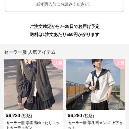
必ず購入前にお読みください。
ご注文確定から7~28日でお届け予定
送料は1注文あたり
550
円かかります
セーラー服 人気アイテム
人気
人気
¥
6,230
¥
6,280
(税込)
(税込)
セーラー服 学園風ゆったりニッ
セーラー服 学生風メンズ 上下セ
トカーディガン
ット