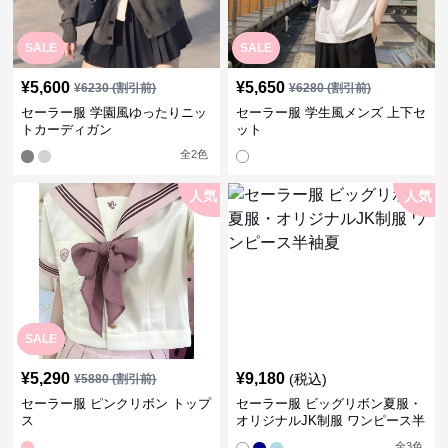
SALE
SALE
¥
5,600
¥
5,650
¥
6230
(割引前)
¥
6280
(割引前)
セーラー服 学園風ゆったりニッ
セーラー服 学生風メンズ 上下セ
トカーディガン
ット
全
2
色
人気
人気
SALE
¥
5,290
¥
9,180
(税込)
¥
5880
(割引前)
セーラー服 ピンクリボン トップ
セーラー服 ビッグリボン夏服・
ス
オリジナルJK制服 ワンピース半
袖夏
全
3
色