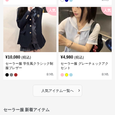
人気
人気
¥
10,080
¥
4,980
(税込)
(税込)
セーラー服 学生風クラシック制
セーラー服 グレーチェックアク
服ブレザー
セント
全
3
色
全
3
色
›
人気アイテム一覧へ
セーラー服 新着アイテム