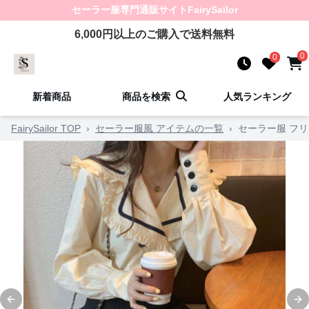
セーラー服
専門通販サイト
FairySailor
6,000
円以上のご購入で送料無料
0
0
新着商品
商品を検索
人気ランキング
FairySailor TOP
›
セーラー服風 アイテムの一覧
›
セーラー服 フ
Previous slide
Ne