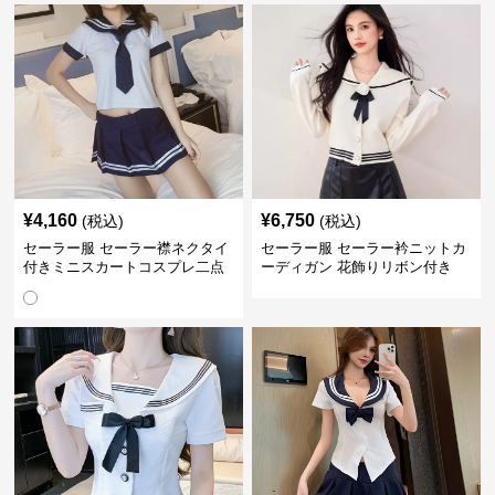
¥
4,160
¥
6,750
(税込)
(税込)
セーラー服 セーラー襟ネクタイ
セーラー服 セーラー衿ニットカ
付きミニスカートコスプレ二点
ーディガン 花飾りリボン付き
セット