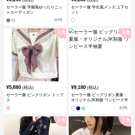
セーラー服 学園風ゆったりニッ
セーラー服 学生風メンズ 上下セ
トカーディガン
ット
全
2
色
人気
人気
¥
5,880
¥
9,180
(税込)
(税込)
セーラー服 ピンクリボン トップ
セーラー服 ビッグリボン夏服・
ス
オリジナルJK制服 ワンピース半
袖夏
全
3
色
人気
人気