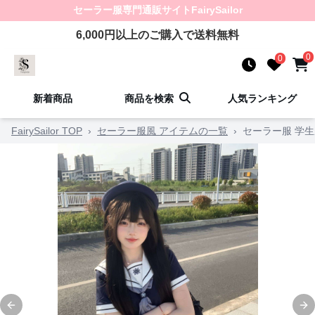
セーラー服
専門通販サイト
FairySailor
6,000
円以上のご購入で送料無料
0
0
新着商品
商品を検索
人気ランキング
FairySailor TOP
›
セーラー服風 アイテムの一覧
›
セーラー服 学生
Previous slide
Ne