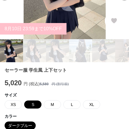
8
月
10
日 23:59まで10%OFF
セーラー服 学生風 上下セット
5,020
円 (税込)
5,580
円 (割引前)
サイズ
XS
S
M
L
XL
カラー
ダークブルー