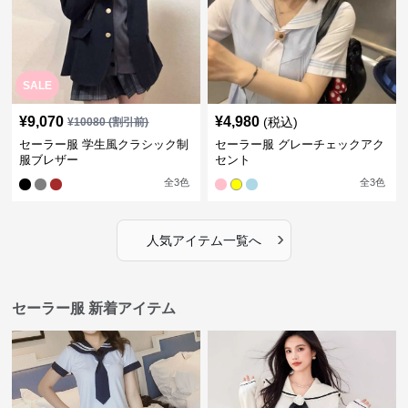
SALE
¥
9,070
¥
4,980
(税込)
¥
10080
(割引前)
セーラー服 学生風クラシック制
セーラー服 グレーチェックアク
服ブレザー
セント
全
3
色
全
3
色
›
人気アイテム一覧へ
セーラー服 新着アイテム