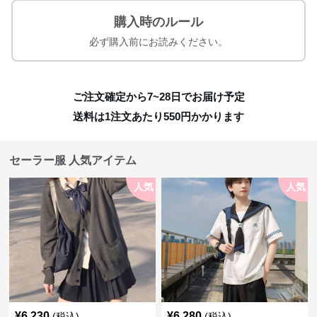
購入時のルール
必ず購入前にお読みください。
ご注文確定から7~28日でお届け予定
送料は1注文あたり
550
円かかります
セーラー服 人気アイテム
人気
人気
¥
6,230
¥
6,280
(税込)
(税込)