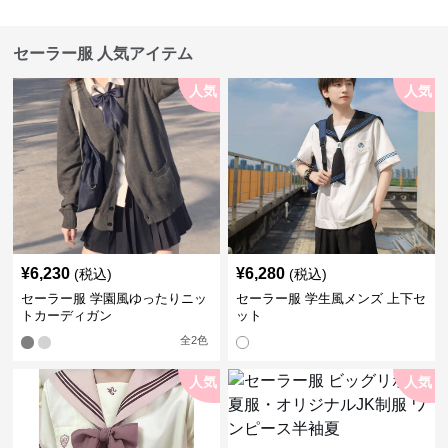
セーラー服 人気アイテム
人気
人気
¥
6,230
¥
6,280
(税込)
(税込)
セーラー服 学園風ゆったりニッ
セーラー服 学生風メンズ 上下セ
トカーディガン
ット
全
2
色
人気
人気