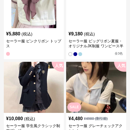
¥
5,880
¥
9,180
(税込)
(税込)
セーラー服 ピンクリボン トップ
セーラー服 ビッグリボン夏服・
ス
オリジナルJK制服 ワンピース半
袖夏
全
3
色
人気
人気
SALE
¥
10,080
¥
4,480
(税込)
¥
4980
(割引前)
セーラー服 学生風クラシック制
セーラー服 グレーチェックアク