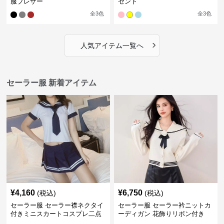
服ブレザー
セント
全
3
色
全
3
色
›
人気アイテム一覧へ
セーラー服 新着アイテム
¥
4,160
¥
6,750
(税込)
(税込)
セーラー服 セーラー襟ネクタイ
セーラー服 セーラー衿ニットカ
付きミニスカートコスプレ二点
ーディガン 花飾りリボン付き
セット