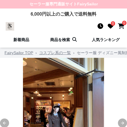
セーラー服
専門通販サイト
FairySailor
6,000
円以上のご購入で送料無料
0
0
新着商品
商品を検索
人気ランキング
FairySailor TOP
›
コスプレ系の一覧
›
セーラー服 ディズニー風制
Previous slide
Ne